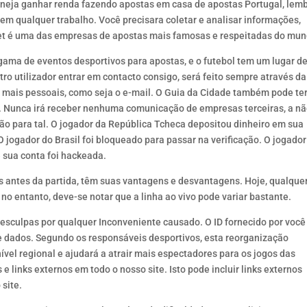
aneja ganhar renda fazendo apostas em casa de apostas Portugal, lem
 em qualquer trabalho. Você precisara coletar e analisar informações,
et é uma das empresas de apostas mais famosas e respeitadas do mun
ama de eventos desportivos para apostas, e o futebol tem um lugar d
o utilizador entrar em contacto consigo, será feito sempre através da
 mais pessoais, como seja o e-mail. O Guia da Cidade também pode ter
 Nunca irá receber nenhuma comunicação de empresas terceiras, a n
o para tal. O jogador da República Tcheca depositou dinheiro em sua
 jogador do Brasil foi bloqueado para passar na verificação. O jogador
 sua conta foi hackeada.
s antes da partida, têm suas vantagens e desvantagens. Hoje, qualque
no entanto, deve-se notar que a linha ao vivo pode variar bastante.
sculpas por qualquer Inconveniente causado. O ID fornecido por você
 dados. Segundo os responsáveis ​​desportivos, esta reorganização
ível regional e ajudará a atrair mais espectadores para os jogos das
e links externos em todo o nosso site. Isto pode incluir links externos
site.