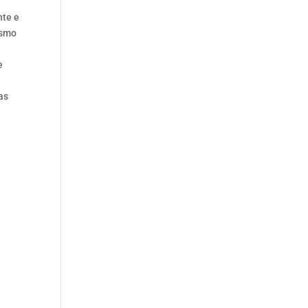
nte e
esmo
e
as