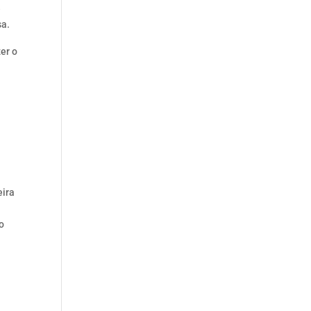
é
sa.
er o
eira
ro