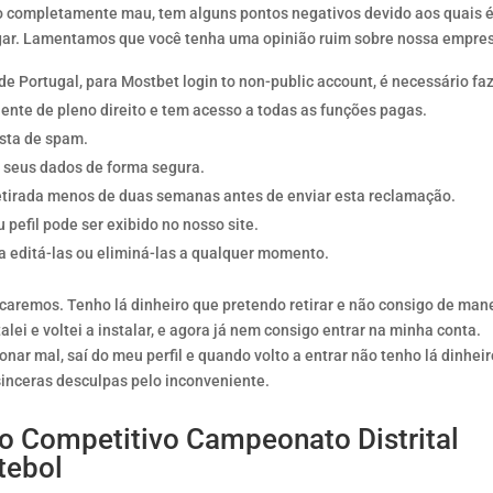
do completamente mau, tem alguns pontos negativos devido aos quais 
ogar. Lamentamos que você tenha uma opinião ruim sobre nossa empre
e Portugal, para Mostbet login to non-public account, é necessário faz
iente de pleno direito e tem acesso a todas as funções pagas.
asta de spam.
 seus dados de forma segura.
retirada menos de duas semanas antes de enviar esta reclamação.
u pefil pode ser exibido no nosso site.
a editá-las ou eliminá-las a qualquer momento.
ficaremos. Tenho lá dinheiro que pretendo retirar e não consigo de man
talei e voltei a instalar, e agora já nem consigo entrar na minha conta.
nar mal, saí do meu perfil e quando volto a entrar não tenho lá dinhei
nceras desculpas pelo inconveniente.
 Competitivo Campeonato Distrital
tebol