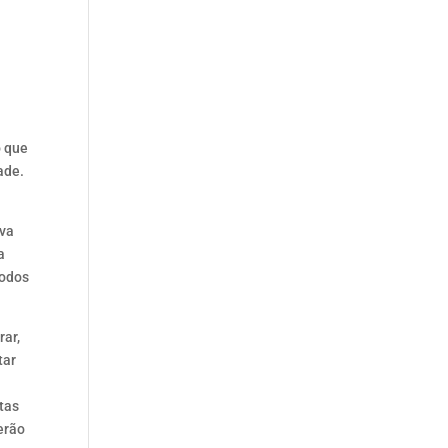
o que
ade.
eva
a
todos
rar,
tar
tas
erão