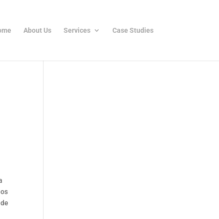
ome
About Us
Services
Case Studies
a
dos
ade