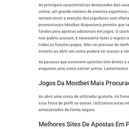
As principais características destacadas das ca
online, um grande número de eventos esportivos 
tentam atrair a atenção dos jogadores com ofertas
promocionais Mostbet disponíveis permite que t
fundos para apostas adicionais em jogos. O casin
non-public account, é necessário fazer o registo 
todas as funções pagas. Não vai precisar de nenh
entanto ao abrir um conta poderá ter acesso a vá
As pessoas que escrevem opiniões têm direito a 
enquanto uma conta estiver activa. Lamentamos 
Jogos Da Mostbet Mais Procura
Ao abrir uma conta de utilizador gratuita, irá for
e/ou fotos de perfil ou outras. Utilizamos estas
armazenados de forma segura.
Melhores Sites De Apostas Em 