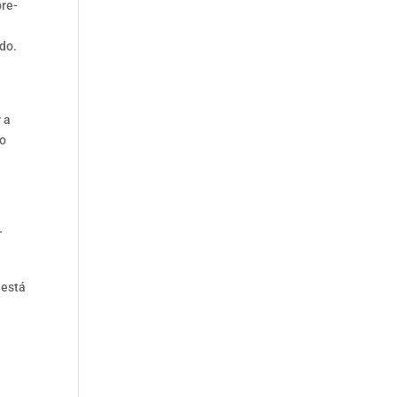
bre-
do.
e
 a
ão
r
 está