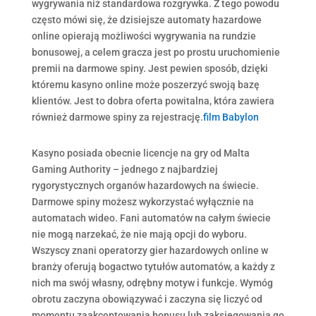
wygrywania niż standardowa rozgrywka. Z tego powodu
często mówi się, że dzisiejsze automaty hazardowe
online opierają możliwości wygrywania na rundzie
bonusowej, a celem gracza jest po prostu uruchomienie
premii na darmowe spiny. Jest pewien sposób, dzięki
któremu kasyno online może poszerzyć swoją bazę
klientów. Jest to dobra oferta powitalna, która zawiera
również darmowe spiny za rejestrację.
film Babylon
Kasyno posiada obecnie licencje na gry od Malta
Gaming Authority – jednego z najbardziej
rygorystycznych organów hazardowych na świecie.
Darmowe spiny możesz wykorzystać wyłącznie na
automatach wideo. Fani automatów na całym świecie
nie mogą narzekać, że nie mają opcji do wyboru.
Wszyscy znani operatorzy gier hazardowych online w
branży oferują bogactwo tytułów automatów, a każdy z
nich ma swój własny, odrębny motyw i funkcje. Wymóg
obrotu zaczyna obowiązywać i zaczyna się liczyć od
momentu zaakceptowania bonusu lub zaksięgowania go