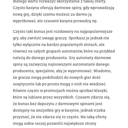
dlatego warto rozważyć skorzystanie z takiej oferty.
Często kasyna oferują darmowe spiny, gdy wprowadzają
nową grę, dzięki czemu możesz za darmo ją
wypróbować, ale czasami kasyna prowadzą np.
Często taki bonus jest rozdawany na najpopularniejsze
gry, aby zwrócić uwagę graczy. Spotkasz je jednak nie
tylko wyłącznie na bardzo popularnych slotach, ale
również na całych grupach automatów, które na przykład
należą do danego producenta. Gry automaty darmowe
spiny są zazwyczaj najnowszymi automatami danego
producenta, specjalnie, aby je wypromować. Wiadomo,
że gracze mogą podchodzić do nowych gier dość
sceptycznie lub po prostu mogą o nich nie wiedzieć.
Równie często w promocjach można spotkać klasyki,
które są lubiane przez wszystkich. Czasem zdarza się,
że bonus bez depozytu z darmowymi spinami jest
dostępny na wszystkie gry w kasynie, jednak trzeba
przyznać, że nie zdarza się to często. Na taką ofertę
mogą sobie raczej pozwolić największe strony