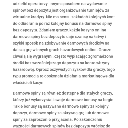
udzielić operatorzy. Innym sposobem na wydawanie
spinów bez depozytu jest organizowanie turniejów za
wirtualne kredyty. Nie ma sensu zakładać kolejnych kont
do odbierania po raz kolejny bonusu na darmowe spiny
bez depozytu. Zdaniem graczy, każde kasyno online
darmowe spiny bez depozytu daje szansę na łatwy i
szybki sposób na zdobywanie darmowych środków na
dalszą grę w innych grach hazardowych online. Gracze
chwalą się wygranymi, często wypłacając zgromadzone
środki bez wcześniejszego depozytu na konto witryny
hazardowej. Oprócz oczywistych zysków dla graczy, tego
typu promocja to doskonałe działania marketingowe dla
właścicieli kasyn.
Darmowe spiny są również dostępne dla stałych graczy,
którzy już wykorzystali swoje darmowe bonusy na begin.
Takie bonusy są nazywane darmowe spiny za kolejny
depozyt, darmowe spiny za aktywną grę lub darmowe
spiny za zaproszenie przyjaciela. Po zakończeniu
ważności darmowych spinów bez depozytu wrócisz do