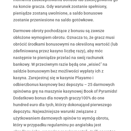
na koncie gracza. Gdy warunek zostanie spełniony,
pieniądze zostaną uwolnione, a saldo bonusowe
zostanie przeniesione na saldo gotówkowe.
Darmowe obroty pochodzące z bonusu są zawsze
obłożone wymogiem obrotu. Oznacza to, że gracz musi
obrócić środkami bonusowymi na określoną wartość (lub
zdefiniowaną przez kasyno liczbę razy), aby móc
następnie te pieniądze przelać na swój rachunek
bankowy. W przeciwnym razie będą one „wisieć” na
saldzie bonusowym bez możliwości wypłaty ich z
kasyna. Zarejestruj się w kasynie Playamo i
odbierzbonus kasynowy bez depozytu – 25 darmowych
spinówna grę na maszynie kasynowej Book of Pyramids!
Dodatkowo bonus dla nowych graczy100% do one
hundred euro dla tych, którzy dokonająod pierwszego
depozytu. Najważniejsze warunki związane z
użytkowaniem darmowych spinów to wymóg obrotu,
który w przypadku regulaminu po angielsku jest