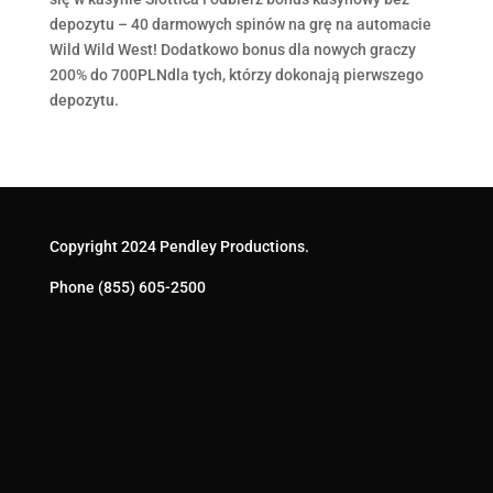
depozytu – 40 darmowych spinów na grę na automacie
Wild Wild West! Dodatkowo bonus dla nowych graczy
200% do 700PLNdla tych, którzy dokonają pierwszego
depozytu.
Copyright 2024 Pendley Productions.
Phone
(855) 605-2500