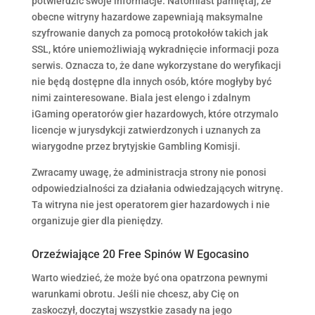
potwierdzić swoje informacje. Natomiast pamiętaj, że
obecne witryny hazardowe zapewniają maksymalne
szyfrowanie danych za pomocą protokołów takich jak
SSL, które uniemożliwiają wykradnięcie informacji poza
serwis. Oznacza to, że dane wykorzystane do weryfikacji
nie będą dostępne dla innych osób, które mogłyby być
nimi zainteresowane. Biala jest elengo i zdalnym
iGaming operatorów gier hazardowych, które otrzymalo
licencje w jurysdykcji zatwierdzonych i uznanych za
wiarygodne przez brytyjskie Gambling Komisji.
Zwracamy uwagę, że administracja strony nie ponosi
odpowiedzialności za działania odwiedzających witrynę.
Ta witryna nie jest operatorem gier hazardowych i nie
organizuje gier dla pieniędzy.
Orzeźwiające 20 Free Spinów W Egocasino
Warto wiedzieć, że może być ona opatrzona pewnymi
warunkami obrotu. Jeśli nie chcesz, aby Cię on
zaskoczył, doczytaj wszystkie zasady na jego