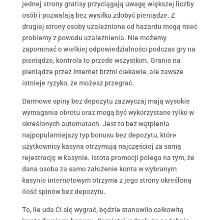
jednej strony gratisy przyciągają uwagę większej liczby
osób i pozwalają bez wysiłku zdobyć pieniądze. Z
drugiej strony osoby uzależnione od hazardu mogą mieć
problemy z powodu uzależnienia. Nie możemy
zapominać o wielkiej odpowiedzialności podczas gry na
pieniądze, kontrola to przede wszystkim. Granie na
pieniądze przez Internet brzmi ciekawie, ale zawsze
istnieje ryzyko, że możesz przegrać.
Darmowe spiny bez depozytu zazwyczaj mają wysokie
wymagania obrotu oraz mogą być wykorzystane tylko w
określonych automatach. Jest to bez wątpienia
najpopularniejszy typ bonusu bez depozytu, które
użytkownicy kasyna otrzymują najczęściej za samą
rejestrację w kasynie. Istota promocji polega na tym, że
dana osoba za samo założenie konta w wybranym
kasynie internetowym otrzyma z jego strony określoną
ilość spinów bez depozytu.
To, ile uda Ci się wygrać, będzie stanowiło całkowitą