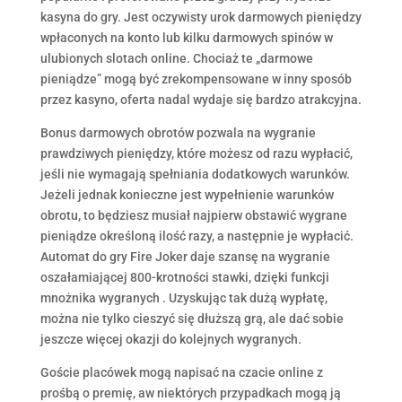
kasyna do gry. Jest oczywisty urok darmowych pieniędzy
wpłaconych na konto lub kilku darmowych spinów w
ulubionych slotach online. Chociaż te „darmowe
pieniądze” mogą być zrekompensowane w inny sposób
przez kasyno, oferta nadal wydaje się bardzo atrakcyjna.
Bonus darmowych obrotów pozwala na wygranie
prawdziwych pieniędzy, które możesz od razu wypłacić,
jeśli nie wymagają spełniania dodatkowych warunków.
Jeżeli jednak konieczne jest wypełnienie warunków
obrotu, to będziesz musiał najpierw obstawić wygrane
pieniądze określoną ilość razy, a następnie je wypłacić.
Automat do gry Fire Joker daje szansę na wygranie
oszałamiającej 800-krotności stawki, dzięki funkcji
mnożnika wygranych . Uzyskując tak dużą wypłatę,
można nie tylko cieszyć się dłuższą grą, ale dać sobie
jeszcze więcej okazji do kolejnych wygranych.
Goście placówek mogą napisać na czacie online z
prośbą o premię, aw niektórych przypadkach mogą ją