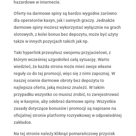
hazardowe w internecie.
Oferty na darmowe spiny są bardzo wygodne zarówno
dla operatorów kasyn, jak i samych graczy. Jednakże
darmowe spiny możesz wykorzystać wyłącznie na grach
slotowych, z kolei bonus bez depozytu, może być użyty
także w innych pozycjach takich jak np.
Taki hyperlink przesyłasz swojemu przyjacielowi, z
którym wcześniej uzgodniłeś całą sytuację. Warto
wiedzieć, że każda strona może mieć swoje własne
reguły co do tej promocji, więc się z nimi zapoznaj. W
naszej ocenie darmowe obroty bez depozytu to
najlepsza oferta, jaką możesz znaleźć. W takim
przypadku wszystko co musisz zrobić, to zarejestrować
się w kasynie, aby odebrać darmowe spiny. Wszystkie
zasady dotyczące bonusów i promocji są napisane na
oficjalnej stronie platformy rozrywkowej w odpowiedniej
zakładce.
Na tej stronie należy kliknąć pomarańczowy przycisk