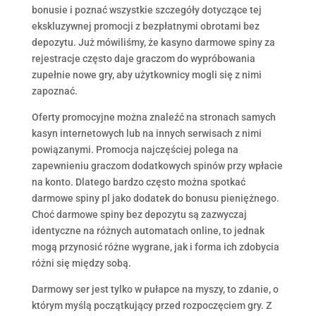
bonusie i poznać wszystkie szczegóły dotyczące tej
ekskluzywnej promocji z bezpłatnymi obrotami bez
depozytu. Już mówiliśmy, że kasyno darmowe spiny za
rejestracje często daje graczom do wypróbowania
zupełnie nowe gry, aby użytkownicy mogli się z nimi
zapoznać.
Oferty promocyjne można znaleźć na stronach samych
kasyn internetowych lub na innych serwisach z nimi
powiązanymi. Promocja najczęściej polega na
zapewnieniu graczom dodatkowych spinów przy wpłacie
na konto. Dlatego bardzo często można spotkać
darmowe spiny pl jako dodatek do bonusu pieniężnego.
Choć darmowe spiny bez depozytu są zazwyczaj
identyczne na różnych automatach online, to jednak
mogą przynosić różne wygrane, jak i forma ich zdobycia
różni się między sobą.
Darmowy ser jest tylko w pułapce na myszy, to zdanie, o
którym myślą początkujący przed rozpoczęciem gry. Z