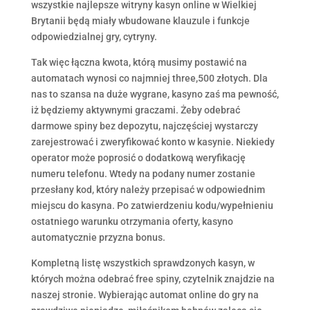
wszystkie najlepsze witryny kasyn online w Wielkiej
Brytanii będą miały wbudowane klauzule i funkcje
odpowiedzialnej gry, cytryny.
Tak więc łączna kwota, którą musimy postawić na
automatach wynosi co najmniej three,500 złotych. Dla
nas to szansa na duże wygrane, kasyno zaś ma pewność,
iż będziemy aktywnymi graczami. Żeby odebrać
darmowe spiny bez depozytu, najczęściej wystarczy
zarejestrować i zweryfikować konto w kasynie. Niekiedy
operator może poprosić o dodatkową weryfikację
numeru telefonu. Wtedy na podany numer zostanie
przesłany kod, który należy przepisać w odpowiednim
miejscu do kasyna. Po zatwierdzeniu kodu/wypełnieniu
ostatniego warunku otrzymania oferty, kasyno
automatycznie przyzna bonus.
Kompletną listę wszystkich sprawdzonych kasyn, w
których można odebrać free spiny, czytelnik znajdzie na
naszej stronie. Wybierając automat online do gry na