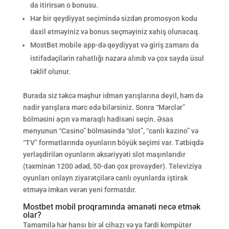
da itirirsən o bonusu.
Hər bir qeydiyyat seçimində sizdən promosyon kodu
daxil etməyiniz və bonus seçməyiniz xahiş olunacaq.
MostBet mobile app-də qeydiyyat və giriş zamanı da
istifadəçilərin rahatlığı nəzərə alınıb və çox sayda üsul
təklif olunur.
Burada siz təkcə məşhur idman yarışlarına deyil, həm də
nadir yarışlara mərc edə bilərsiniz. Sonra “Mərclər”
bölməsini açın və maraqlı hadisəni seçin. Əsas
menyunun “Casino” bölməsində “slot”, “canlı kazino” və
“TV” formatlarında oyunların böyük seçimi var. Tətbiqdə
yerləşdirilən oyunların əksəriyyəti slot maşınlarıdır
(təxminən 1200 ədəd, 50-dən çox provayder). Televiziya
oyunları onlayn ziyarətçilərə canlı oyunlarda iştirak
etməyə imkan verən yeni formatdır.
Mostbet mobil proqramında əmanəti necə etmək
olar?
Tamamilə hər hansı bir əl cihazı və ya fərdi kompüter