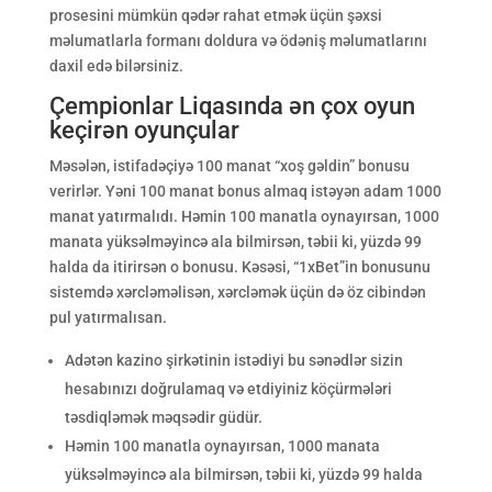
prosesini mümkün qədər rahat etmək üçün şəxsi
məlumatlarla formanı doldura və ödəniş məlumatlarını
daxil edə bilərsiniz.
Çempionlar Liqasında ən çox oyun
keçirən oyunçular
Məsələn, istifadəçiyə 100 manat “xoş gəldin” bonusu
verirlər. Yəni 100 manat bonus almaq istəyən adam 1000
manat yatırmalıdı. Həmin 100 manatla oynayırsan, 1000
manata yüksəlməyincə ala bilmirsən, təbii ki, yüzdə 99
halda da itirirsən o bonusu. Kəsəsi, “1xBet”in bonusunu
sistemdə xərcləməlisən, xərcləmək üçün də öz cibindən
pul yatırmalısan.
Adətən kazino şirkətinin istədiyi bu sənədlər sizin
hesabınızı doğrulamaq və etdiyiniz köçürmələri
təsdiqləmək məqsədir güdür.
Həmin 100 manatla oynayırsan, 1000 manata
yüksəlməyincə ala bilmirsən, təbii ki, yüzdə 99 halda