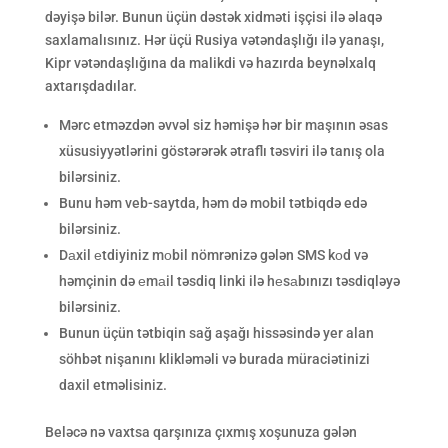
dəyişə bilər. Bunun üçün dəstək xidməti işçisi ilə əlaqə
saxlamalısınız. Hər üçü Rusiya vətəndaşlığı ilə yanaşı,
Kipr vətəndaşlığına da malikdi və hazırda beynəlxalq
axtarışdadılar.
Mərc etməzdən əvvəl siz həmişə hər bir maşının əsas
xüsusiyyətlərini göstərərək ətraflı təsviri ilə tanış ola
bilərsiniz.
Bunu həm veb-saytda, həm də mobil tətbiqdə edə
bilərsiniz.
Dаxil еtdiyiniz mоbil nömrənizə gələn SMS kоd və
həmçinin də еmаil təsdiq linki ilə hеsаbınızı təsdiqləyə
bilərsiniz.
Bunun üçün tətbiqin sağ aşağı hissəsində yer alan
söhbət nişanını klikləməli və burada müraciətinizi
daxil etməlisiniz.
Beləcə nə vaxtsa qarşınıza çıxmış xoşunuza gələn