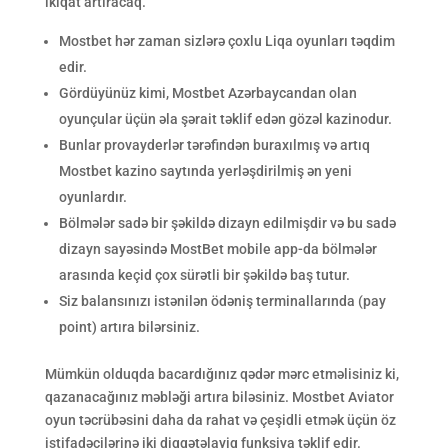
ikiqat artıracaq.
Mostbet hər zaman sizlərə çoxlu Liqa oyunları təqdim
edir.
Gördüyünüz kimi, Mostbet Azərbaycandan olan
oyunçular üçün əla şərait təklif edən gözəl kazinodur.
Bunlar provayderlər tərəfindən buraxılmış və artıq
Mostbet kazino saytında yerləşdirilmiş ən yeni
oyunlardır.
Bölmələr sadə bir şəkildə dizayn edilmişdir və bu sadə
dizayn sayəsində MostBet mobile app-da bölmələr
arasında keçid çox sürətli bir şəkildə baş tutur.
Siz balansınızı istənilən ödəniş terminallarında (pay
point) artıra bilərsiniz.
Mümkün olduqda bacardığınız qədər mərc etməlisiniz ki,
qazanacağınız məbləği artıra biləsiniz. Mostbet Aviator
oyun təcrübəsini daha da rahat və çeşidli etmək üçün öz
istifadəçilərinə iki diqqətəlayiq funksiya təklif edir.