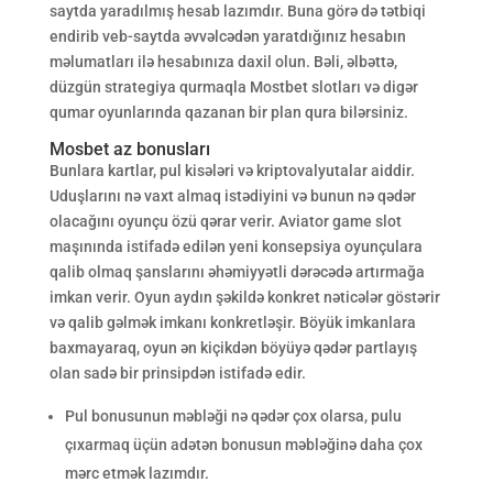
saytda yaradılmış hesab lazımdır. Buna görə də tətbiqi
endirib veb-saytda əvvəlcədən yaratdığınız hesabın
məlumatları ilə hesabınıza daxil olun. Bəli, əlbəttə,
düzgün strategiya qurmaqla Mostbet slotları və digər
qumar oyunlarında qazanan bir plan qura bilərsiniz.
Mosbet az bonusları
Bunlara kartlar, pul kisələri və kriptovalyutalar aiddir.
Uduşlarını nə vaxt almaq istədiyini və bunun nə qədər
olacağını oyunçu özü qərar verir. Aviator game slot
maşınında istifadə edilən yeni konsepsiya oyunçulara
qalib olmaq şanslarını əhəmiyyətli dərəcədə artırmağa
imkan verir. Oyun aydın şəkildə konkret nəticələr göstərir
və qalib gəlmək imkanı konkretləşir. Böyük imkanlara
baxmayaraq, oyun ən kiçikdən böyüyə qədər partlayış
olan sadə bir prinsipdən istifadə edir.
Pul bonusunun məbləği nə qədər çox olarsa, pulu
çıxarmaq üçün adətən bonusun məbləğinə daha çox
mərc etmək lazımdır.