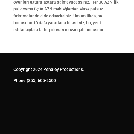
oyunları axtara-axtara qalmayacaqsınız. Hər 30 AZN-lik
pul qoyma üçün AZN məbləğlərdən əlavə pulsuz
fırlatmalar da əldə edəcəksiniz. Ümumilikdə, bu
bonusdan 10 dəfə yararlana bilərsiniz, bu, yeni
istifadəçilərə tətbiq olunan müvəqqəti bonusdur.
Copyright 2024 Pendley Productions.
Phone
(855) 605-2500