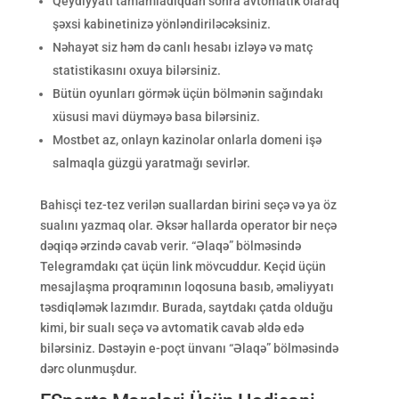
Qeydiyyatı tamamladıqdan sonra avtomatik olaraq
şəxsi kabinetinizə yönləndiriləcəksiniz.
Nəhayət siz həm də canlı hesabı izləyə və matç
statistikasını oxuya bilərsiniz.
Bütün oyunları görmək üçün bölmənin sağındakı
xüsusi mavi düyməyə basa bilərsiniz.
Mostbet az, onlayn kazinolar onlarla domeni işə
salmaqla güzgü yaratmağı sevirlər.
Bahisçi tez-tez verilən suallardan birini seçə və ya öz
sualını yazmaq olar. Əksər hallarda operator bir neçə
dəqiqə ərzində cavab verir. “Əlaqə” bölməsində
Telegramdakı çat üçün link mövcuddur. Keçid üçün
mesajlaşma proqramının loqosuna basıb, əməliyyatı
təsdiqləmək lazımdır. Burada, saytdakı çatda olduğu
kimi, bir sualı seçə və avtomatik cavab əldə edə
bilərsiniz. Dəstəyin e-poçt ünvanı “Əlaqə” bölməsində
dərc olunmuşdur.