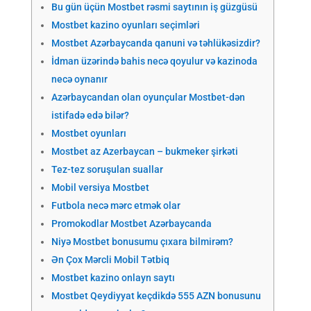
Bu gün üçün Mostbet rəsmi saytının iş güzgüsü
Mostbet kazino oyunları seçimləri
Mostbet Azərbaycanda qanuni və təhlükəsizdir?
İdman üzərində bahis necə qoyulur və kazinoda
necə oynanır
Azərbaycandan olan oyunçular Mostbet-dən
istifadə edə bilər?
Mostbet oyunları
Mostbet az Azerbaycan – bukmeker şirkəti
Tez-tez soruşulan suallar
Mobil versiya Mostbet
Futbola necə mərc etmək olar
Promokodlar Mostbet Azərbaycanda
Niyə Mostbet bonusumu çıxara bilmirəm?
Ən Çox Mərcli Mobil Tətbiq
Mostbet kazino onlayn saytı
Mostbet Qeydiyyat keçdikdə 555 AZN bonusunu