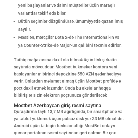
yeni başlayanlar və daimi müştərilər üçün maraqlı
variantlar təklif edə bilər.
Bütün seçimlər düzgündürsə, ümumiyyətlə qazanılmış
sayılır.
Məsələn, mərcçilər Dota 2-də The International-ın və
ya Counter-Strike-də Major-un qalibini təxmin edirlər.
Tətbiq mağazasına daxil ola bilmək üçün link şirkətin
saytında mövcuddur. Mostbet bukmeker kontoru yeni
başlayanlar ın birinci depozitinə 550 AZN qədər hədiyyə
verir. Onlardan məlumat almaq üçün Mostbet profildə e-
poçt daxil etmək lazımdır. Onda bu aksialar haqqa
bildirişlər sizin elektron poçtunuza göndəriləcək
Mostbet Azerbaycan giriş rəsmi saytına
Quraşdırma faylı 13,7 MB ağırlığında, bir smartphone və
ya tablet yüklemek üçün pulsuz disk yer 33 MB olmalıdır.
Android üçün tətbiqin funksionallığı MostBet onlayn
qumar portalının rəsmi saytından geri qalmır. Bir çox