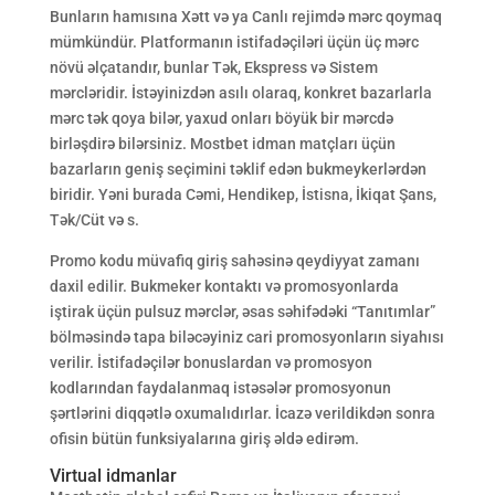
Bunların hamısına Xətt və ya Canlı rejimdə mərc qoymaq
mümkündür. Platformanın istifadəçiləri üçün üç mərc
növü əlçatandır, bunlar Tək, Ekspress və Sistem
mərcləridir. İstəyinizdən asılı olaraq, konkret bazarlarla
mərc tək qoya bilər, yaxud onları böyük bir mərcdə
birləşdirə bilərsiniz. Mostbet idman matçları üçün
bazarların geniş seçimini təklif edən bukmeykerlərdən
biridir. Yəni burada Cəmi, Hendikep, İstisna, İkiqat Şans,
Tək/Cüt və s.
Promo kodu müvafiq giriş sahəsinə qeydiyyat zamanı
daxil edilir. Bukmeker kontaktı və promosyonlarda
iştirak üçün pulsuz mərclər, əsas səhifədəki “Tanıtımlar”
bölməsində tapa biləcəyiniz cari promosyonların siyahısı
verilir. İstifadəçilər bonuslardan və promosyon
kodlarından faydalanmaq istəsələr promosyonun
şərtlərini diqqətlə oxumalıdırlar. İcazə verildikdən sonra
ofisin bütün funksiyalarına giriş əldə edirəm.
Virtual idmanlar