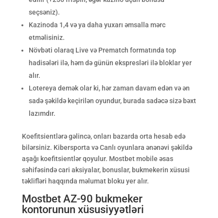
seçsəniz).
Kazinoda 1,4 və ya daha yuxarı əmsalla mərc
etməlisiniz.
Növbəti olaraq Live və Prematch formatında top
hadisələri ilə, həm də günün ekspresləri ilə bloklar yer
alır.
Lotereya demək olar ki, hər zaman davam edən və ən
sadə şəkildə keçirilən oyundur, burada sadəcə sizə bəxt
lazımdır.
Koefitsientlərə gəlincə, onları bazarda orta hesab edə
bilərsiniz. Kibersporta və Canlı oyunlara ənənəvi şəkildə
aşağı koefitsientlər qoyulur. Mostbet mobile əsas
səhifəsində cari aksiyalar, bonuslar, bukmekerin xüsusi
təklifləri haqqında məlumat bloku yer alır.
Mostbet AZ-90 bukmeker
kontorunun xüsusiyyətləri