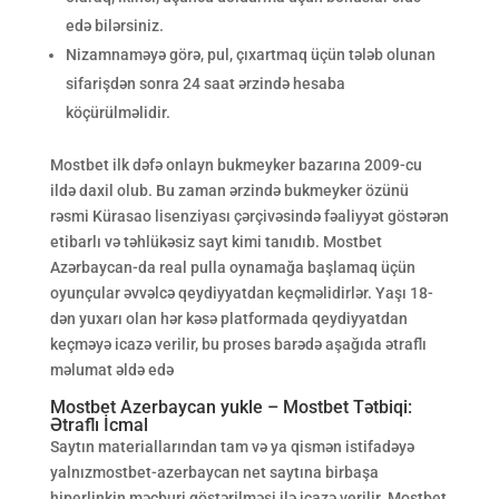
edə bilərsiniz.
Nizamnaməyə görə, pul, çıxartmaq üçün tələb olunan
sifarişdən sonra 24 saat ərzində hesaba
köçürülməlidir.
Mostbet ilk dəfə onlayn bukmeyker bazarına 2009-cu
ildə daxil olub. Bu zaman ərzində bukmeyker özünü
rəsmi Kürasao lisenziyası çərçivəsində fəaliyyət göstərən
etibarlı və təhlükəsiz sayt kimi tanıdıb. Mostbet
Azərbaycan-da real pulla oynamağa başlamaq üçün
oyunçular əvvəlcə qeydiyyatdan keçməlidirlər. Yaşı 18-
dən yuxarı olan hər kəsə platformada qeydiyyatdan
keçməyə icazə verilir, bu proses barədə aşağıda ətraflı
məlumat əldə edə
Mostbet Azerbaycan yukle – Mostbet Tətbiqi:
Ətraflı İcmal
Saytın materiallarından tam və ya qismən istifadəyə
yalnızmostbet-azerbaycan net saytına birbaşa
hiperlinkin məcburi göstərilməsi ilə icazə verilir. Mostbet