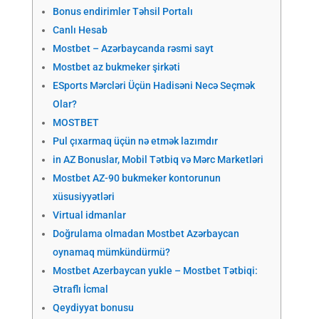
Bonus endirimler Təhsil Portalı
Canlı Hesab
Mostbet – Azərbaycanda rəsmi sayt
Mostbet az bukmeker şirkəti
ESports Mərcləri Üçün Hadisəni Necə Seçmək
Olar?
MOSTBET
Pul çıxarmaq üçün nə etmək lazımdır
in AZ Bonuslar, Mobil Tətbiq və Mərc Marketləri
Mostbet AZ-90 bukmeker kontorunun
xüsusiyyətləri
Virtual idmanlar
Doğrulama olmadan Mostbet Azərbaycan
oynamaq mümkündürmü?
Mostbet Azerbaycan yukle – Mostbet Tətbiqi:
Ətraflı İcmal
Qeydiyyat bonusu