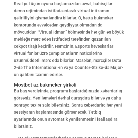
Real pul üçün oyuna başlamazdan əvvəl, bahisçilər
demo rejimindən istifadə edərək virtual intizamın
gəlirliliyini qiymətləndirə bilərlər. O, hətta bukmeker
kontorunda əvvəlcədən qeydiyyat olmadan da
mövcuddur. “Virtual İdman” bölməsində hər gün ən böyük
məbləğə mərc edən istifadəçi tərəfindən qazanılan
cekpot tirajı keçirilir. Həmçinin, Esports həvəskarları
virtual fənlər üzrə çempionatların nəticələrinə
uzunmüddətli mərc edə bilərlər. Məsələn, mərcçilər Dota
2-də The International-ın və ya Counter-Strike-də Major-
un qalibini təxmin edirlər.
Mostbet az bukmeker şirkəti
Bu baş verdiyində, proqramı başlatdığınızda xəbərdarlıq
görsəniz. Yeniləmələri dərhal quraşdıra bilər və ya daha
sonraya təxirə sala bilərsiniz. Sonra xəbərdarlıq hər yeni
sessiyanın başlamasında görsənəcək. Tətbiq
ayarlarında onun avtomatik yenilənməsini fəallaşdıra
bilərsiniz.