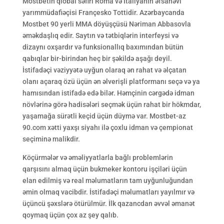
Mostbetin qlobal səfiri Roma və İtaliyanın əfsanəvi
yarımmüdafiəçisi Françesko Tottidir. Azərbaycanda
Mostbet 90 yerli MMA döyüşçüsü Nəriman Abbasovla
əməkdaşlıq edir. Saytın və tətbiqlərin interfeysi və
dizaynı oxşardır və funksionallıq baxımından bütün
qabıqlar bir-birindən heç bir şəkildə aşağı deyil.
İstifadəçi vəziyyətə uyğun olaraq ən rahat və əlçatan
olanı açaraq özü üçün ən əlverişli platformanı seçə və ya
hamısından istifadə edə bilər. Həmçinin cərgədə idman
növlərinə görə hadisələri seçmək üçün rahat bir hökmdar,
yaşamağa sürətli keçid üçün düymə var. Mostbet-az
90.com xətti yaxşı siyahı ilə çoxlu idman və çempionat
seçiminə malikdir.
Köçürmələr və əməliyyatlarla bağlı problemlərin
qarşısını almaq üçün bukmeker kontoru işçiləri üçün
elan edilmiş və real məlumatların tam uyğunluğundan
əmin olmaq vacibdir. İstifadəçi məlumatları yayılmır və
üçüncü şəxslərə ötürülmür. İlk qazancdan əvvəl əmanət
qoymaq üçün çox az şey qalıb.