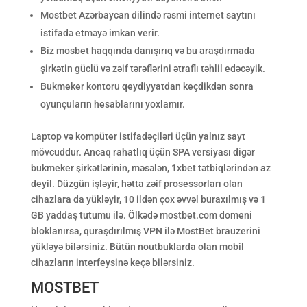
Mostbet Azərbaycan dilində rəsmi internet saytını
istifadə etməyə imkan verir.
Biz mosbet haqqında danışırıq və bu araşdırmada
şirkətin güclü və zəif tərəflərini ətraflı təhlil edəcəyik.
Bukmeker kontoru qeydiyyatdan keçdikdən sonra
oyunçuların hesablarını yoxlamır.
Laptop və kompüter istifadəçiləri üçün yalnız sayt
mövcuddur. Ancaq rahatlıq üçün SPA versiyası digər
bukmeker şirkətlərinin, məsələn, 1xbet tətbiqlərindən az
deyil. Düzgün işləyir, hətta zəif prosessorları olan
cihazlara da yükləyir, 10 ildən çox əvvəl buraxılmış və 1
GB yaddaş tutumu ilə. Ölkədə mostbet.com domeni
bloklanırsa, quraşdırılmış VPN ilə MostBet brauzerini
yükləyə bilərsiniz. Bütün noutbuklarda olan mobil
cihazların interfeysinə keçə bilərsiniz.
MOSTBET