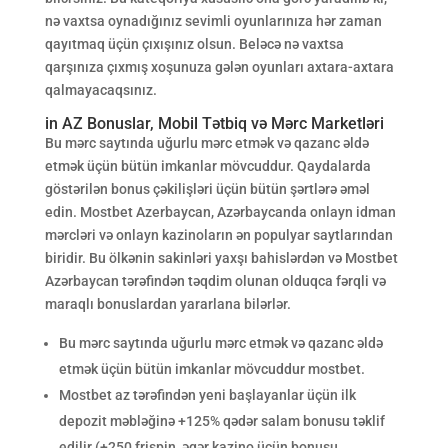
nə vaxtsa oynadığınız sevimli oyunlarınıza hər zaman
qayıtmaq üçün çıxışınız olsun. Beləcə nə vaxtsa
qarşınıza çıxmış xoşunuza gələn oyunları axtara-axtara
qalmayacaqsınız.
in AZ Bonuslar, Mobil Tətbiq və Mərc Marketləri
Bu mərc saytında uğurlu mərc etmək və qazanc əldə
etmək üçün bütün imkanlar mövcuddur. Qaydalarda
göstərilən bonus çəkilişləri üçün bütün şərtlərə əməl
edin. Mostbet Azerbaycan, Azərbaycanda onlayn idman
mərcləri və onlayn kazinoların ən populyar saytlarından
biridir. Bu ölkənin sakinləri yaxşı bahislərdən və Mostbet
Azərbaycan tərəfindən təqdim olunan olduqca fərqli və
maraqlı bonuslardan yararlana bilərlər.
Bu mərc saytında uğurlu mərc etmək və qazanc əldə
etmək üçün bütün imkanlar mövcuddur mostbet.
Mostbet az tərəfindən yeni başlayanlar üçün ilk
depozit məbləğinə +125% qədər salam bonusu təklif
edilir (+250 frispin, əgər kazino üçün bonusu