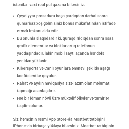
istənilən vaxt real pul qazana bilərsiniz.
Qeydiyyat proseduru başa çatdıqdan dərhal sonra
qumarbaz xoş gəlmisiniz bonus mükafatından istifadə
etmək imkanı əldə edir.
Bu onunla əlaqədardır ki, quraşdırıldıqdan sonra əsas
qrafik elementlər və bloklar artıq telefonun
yaddaşındadır, lakin mobil saytı açanda hər dəfə
yenidən yüklənir.
Kibersporta və Canlı oyunlara ənənəvi şəkildə aşağı
koefitsientlər qoyulur.
Rahat və aydın naviqasiya sizə lazım olan məlumatı
tapmağı asanlaşdırır.
Hər bir idman növü üzrə müxtəlif ölkələr və turnirlər
təqdim olunur.
Siz, həmçinin rəsmi App Store-da Mostbet tətbiqini
iPhone-da birbaşa yükləyə bilərsiniz. Mostbet tətbiqinin