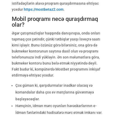
istifadəçilərin əlavə proqram quraşdırmasına ehtiyac
yoxdur
https://mostbetaz2.com
.
Mobil proqramı necə quraşdırmaq
olar?
Əgər çatışmazlıqlar haqqında danışırıqsa, onda onları
tapmaq çox çətindir, çünki tətbiqlər yaxşı İsveçrə saatı
kimi işləyir. Bunu özünüz görə bilərsiniz, ona görə də
bukmeker kontorunun saytına daxil olun və proqramı
telefonunuza indi yükləyin. Ən son məlumatlara görə,
bukmeker kontoru bunu belə etmək niyyətində deyil.
Fakt budur ki, kompüterdə Mostbet proqramını inkişaf
etdirməyə ehtiyac yoxdur.
Çox güman ki, qarşıdurmalar inadkar olacaq və
komandalar daha çox ev matçlarına güvənməyə
başlayacaqlar.
Həmçinin, idman mərc oyunları həvəskarlarının e-
İdman fənlərindəki hadisələrə mərc etmək imkanı var.