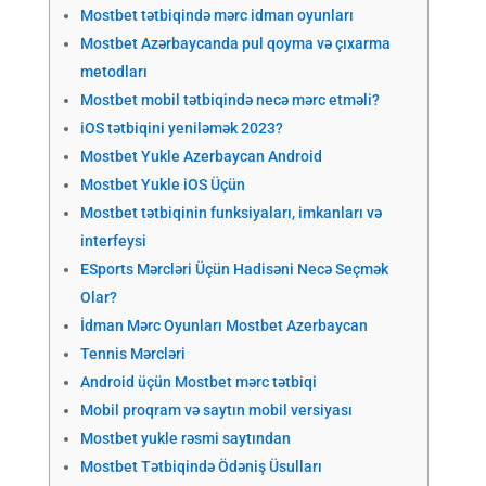
Mostbet tətbiqində mərc idman oyunları
Mostbet Azərbaycanda pul qoyma və çıxarma
metodları
Mostbet mobil tətbiqində necə mərc etməli?
iOS tətbiqini yeniləmək 2023?
Mostbet Yukle Azerbaycan Android
Mostbet Yukle iOS Üçün
Mostbet tətbiqinin funksiyaları, imkanları və
interfeysi
ESports Mərcləri Üçün Hadisəni Necə Seçmək
Olar?
İdman Mərc Oyunları Mostbet Azerbaycan
Tennis Mərcləri
Android üçün Mostbet mərc tətbiqi
Mobil proqram və saytın mobil versiyası
Mostbet yukle rəsmi saytından
Mostbet Tətbiqində Ödəniş Üsulları