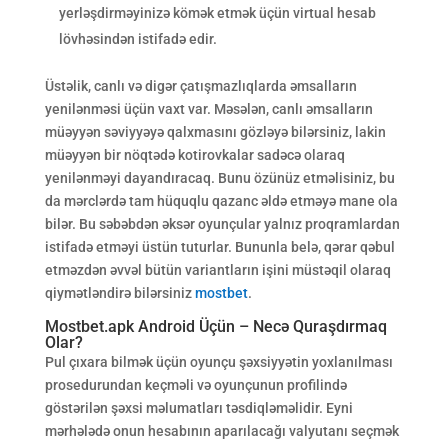
yerləşdirməyinizə kömək etmək üçün virtual hesab
lövhəsindən istifadə edir.
Üstəlik, canlı və digər çatışmazlıqlarda əmsalların
yenilənməsi üçün vaxt var. Məsələn, canlı əmsalların
müəyyən səviyyəyə qalxmasını gözləyə bilərsiniz, lakin
müəyyən bir nöqtədə kotirovkalar sadəcə olaraq
yenilənməyi dayandıracaq. Bunu özünüz etməlisiniz, bu
da mərclərdə tam hüquqlu qazanc əldə etməyə mane ola
bilər. Bu səbəbdən əksər oyunçular yalnız proqramlardan
istifadə etməyi üstün tuturlar. Bununla belə, qərar qəbul
etməzdən əvvəl bütün variantların işini müstəqil olaraq
qiymətləndirə bilərsiniz
mostbet
.
Mostbet.apk Android Üçün – Necə Quraşdırmaq
Olar?
Pul çıxara bilmək üçün oyunçu şəxsiyyətin yoxlanılması
prosedurundan keçməli və oyunçunun profilində
göstərilən şəxsi məlumatları təsdiqləməlidir. Eyni
mərhələdə onun hesabının aparılacağı valyutanı seçmək