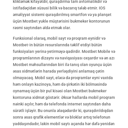
klikləmək kifayətdir, quraşdırma tam avtomatikdir və
istifadəçidən xüsusi bilik və bacarıq tələb etmir. IOS
əməliyyat sistemi quraşdırılmış smartfon və ya planşet
üçün Mostbet yukle müştərisini bukmeker kontorunun
rəsmi saytından əldə etmək olar.
Funksional olaraq, mobil sayt və proqram eynidir və
Mostbet-in bütün resurslarında təklif etdiyi bütün
funksiyaları yerinə yetirməyə qadirdir. Mostbet Mobile və
proqramlarının dizaynı və naviqasiyası oxşardır və ən azı
Mostbet məhsullarından biri ilə tanış olan oyunçu üçün
əsas xidmətlərin harada yerləşdiyini anlamaq çətin
olmayacaq. Mobil sayt, eləcə də proqramlar eyni vaxtda
həm onlayn kazinoya, həm də şirkətin iki bölməsində
oynamaq üçün bir pul kisəsi olan Mostbet bukmeker
kontoruna xidmət göstərir. Əksər hallarda mobil proqram
nəinki açılır, həm də telefonda internet saytından daha
sürətli işləyir. Bu onunla əlaqədardır ki, quraşdırıldıqdan
sonra əsas qrafik elementlər və bloklar artıq telefonun
yaddaşındadır, lakin mobil saytı açanda hər dəfə yenidən