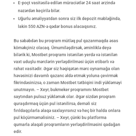
E-poçt vasitəsilə edilən müraciətlər 24 saat ərzində
nəzərdən keçirilə bilər.
Uğurlu əməliyyatdan sonra siz ilk depozit məbləğində,
lakin 550 AZN-ə qədər bonus alacaqsınız.
Bu səbəbdən bu proqram mütləq pul qazanmaqda əsas
köməkçiniz olacaq. Ümumiləşdirsək, əminliklə deyə
bilərik ki, Mostbet proqramı istənilən yerdə və istənilən
vaxt uduşlu mərclərin yerləşdirilməsi üçün etibarlı və
rahat vasitədir. Əgər siz həqiqətən mərc oynamağa olan
həvəsinizi davamlı qazanc əldə etmək yoluna çevirmək
fikrindəsinizsə, o zaman Mostbet tətbiqini indi yükləməyi
unutmayın. – Xeyr, bukmeker proqramını Mostbet
saytından pulsuz yükləmək olar. Əgər sizdən proqram
quraşdırmaq üçün pul istənilirsə, deməli siz
fırıldaqçılarla əlaqə saxlayırsınız və heç bir halda onlara
pul köçürməməlisiniz. – Xeyr, çünki bu platforma
qumarla əlaqəli proqramların yerləşdirilməsini qadağan
edir.