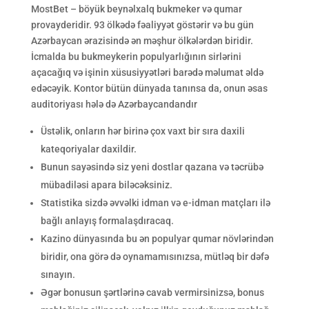
MostBet – böyük beynəlxalq bukmeker və qumar
provayderidir. 93 ölkədə fəaliyyət göstərir və bu gün
Azərbaycan ərazisində ən məşhur ölkələrdən biridir.
İcmalda bu bukmeykerin populyarlığının sirlərini
açacağıq və işinin xüsusiyyətləri barədə məlumat əldə
edəcəyik. Kontor bütün dünyada tanınsa da, onun əsas
auditoriyası hələ də Azərbaycandandır
Üstəlik, onların hər birinə çox vaxt bir sıra daxili
kateqoriyalar daxildir.
Bunun sayəsində siz yeni dostlar qazana və təcrübə
mübadiləsi apara biləcəksiniz.
Statistika sizdə əvvəlki idman və e-idman matçları ilə
bağlı anlayış formalaşdıracaq.
Kazino dünyasında bu ən populyar qumar növlərindən
biridir, ona görə də oynamamısınızsa, mütləq bir dəfə
sınayın.
Əgər bonusun şərtlərinə cavab vermirsinizsə, bonus