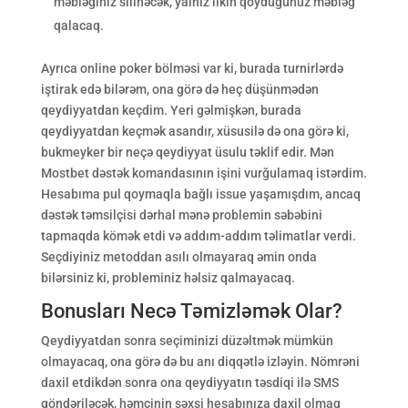
məbləğiniz silinəcək, yalnız ilkin qoyduğunuz məbləğ
qalacaq.
Ayrıca online poker bölməsi var ki, burada turnirlərdə
iştirak edə bilərəm, ona görə də heç düşünmədən
qeydiyyatdan keçdim. Yeri gəlmişkən, burada
qeydiyyatdan keçmək asandır, xüsusilə də ona görə ki,
bukmeyker bir neçə qeydiyyat üsulu təklif edir. Mən
Mostbet dəstək komandasının işini vurğulamaq istərdim.
Hesabıma pul qoymaqla bağlı issue yaşamışdım, ancaq
dəstək təmsilçisi dərhal mənə problemin səbəbini
tapmaqda kömək etdi və addım-addım təlimatlar verdi.
Seçdiyiniz metoddan asılı olmayaraq əmin onda
bilərsiniz ki, probleminiz həlsiz qalmayacaq.
Bonusları Necə Təmizləmək Olar?
Qeydiyyatdan sonra seçiminizi düzəltmək mümkün
olmayacaq, ona görə də bu anı diqqətlə izləyin. Nömrəni
daxil etdikdən sonra ona qeydiyyatın təsdiqi ilə SMS
göndəriləcək, həmçinin şəxsi hesabınıza daxil olmaq