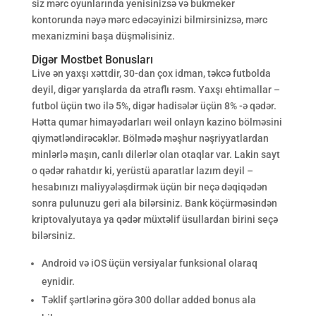
siz mərc oyunlarında yenisinizsə və bukmeker
kontorunda nəyə mərc edəcəyinizi bilmirsinizsə, mərc
mexanizmini başa düşməlisiniz.
Digər Mostbet Bonusları
Live ən yaxşı xəttdir, 30-dan çox idman, təkcə futbolda
deyil, digər yarışlarda da ətraflı rəsm. Yaxşı ehtimallar –
futbol üçün two ilə 5%, digər hadisələr üçün 8% -ə qədər.
Hətta qumar himayədarları weil onlayn kazino bölməsini
qiymətləndirəcəklər. Bölmədə məşhur nəşriyyatlardan
minlərlə maşın, canlı dilerlər olan otaqlar var. Lakin sayt
o qədər rahatdır ki, yerüstü aparatlar lazım deyil –
hesabınızı maliyyələşdirmək üçün bir neçə dəqiqədən
sonra pulunuzu geri ala bilərsiniz. Bank köçürməsindən
kriptovalyutaya ya qədər müxtəlif üsullardan birini seçə
bilərsiniz.
Android və iOS üçün versiyalar funksional olaraq
eynidir.
Təklif şərtlərinə görə 300 dollar added bonus ala