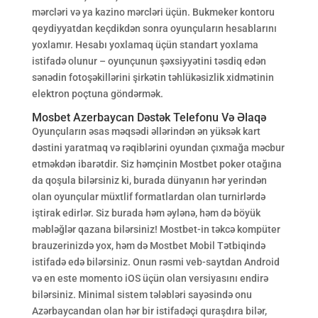
mərcləri və ya kazino mərcləri üçün. Bukmeker kontoru
qeydiyyatdan keçdikdən sonra oyunçuların hesablarını
yoxlamır. Hesabı yoxlamaq üçün standart yoxlama
istifadə olunur – oyunçunun şəxsiyyətini təsdiq edən
sənədin fotoşəkillərini şirkətin təhlükəsizlik xidmətinin
elektron poçtuna göndərmək.
Mosbet Azerbaycan Dəstək Telefonu Və Əlaqə
Oyunçuların əsas məqsədi əllərindən ən yüksək kart
dəstini yaratmaq və rəqiblərini oyundan çıxmağa məcbur
etməkdən ibarətdir. Siz həmçinin Mostbet poker otağına
da qoşula bilərsiniz ki, burada dünyanın hər yerindən
olan oyunçular müxtlif formatlardan olan turnirlərdə
iştirak edirlər. Siz burada həm əylənə, həm də böyük
məbləğlər qazana bilərsiniz! Mostbet-in təkcə kompüter
brauzerinizdə yox, həm də Mostbet Mobil Tətbiqində
istifadə edə bilərsiniz. Onun rəsmi veb-saytdan Android
və en este momento iOS üçün olan versiyasını endirə
bilərsiniz. Minimal sistem tələbləri sayəsində onu
Azərbaycandan olan hər bir istifadəçi quraşdıra bilər,