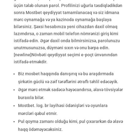
üçün tələb olunan parol. Profilinizi uğurla təsdiqlədikdən
sonra Mostbet qeydiyyat tamamlanacaq və siz idmana
mərc oynamağa və ya kazinoda oynamağa başlaya
bilərsiniz. Şəxsi hesabınıza yeni cihazdan daxil olmaq
lazımdırsa, o zaman mobil telefon nömrənizi giriş kimi
istifadə edin. Əgər daxil onda bilmirsinizsə, parolunuzu
unutmusunuzsa, düyməni sıxın və onu bərpa edin.
[newline]Növbəti qeydiyyat seçimi e-poçt ünvanından
istifadə etməkdir.
Biz mosbet haqqında danışırıq və bu araşdırmada
şirkətin güclü və zəif tərəflərini ətraflı təhlil edəcəyik.
Əgər mərc etmək sadəcə həyəcandırsa, əlavə tövsiyələr
buraxıla bilər.
Mostbet. log. br layihəsi ödənişləri və oyunlara
mərcləri qəbul etmir.
Pul qoyma zamanı olduğu kimi, pul çıxararkən də əlavə
haqq ödəməyəcəksiniz.