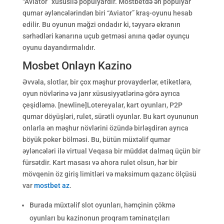
“Aviator” xüsusilə populyardır. Mostbetdə ən populyar
qumar əyləncələrindən biri “Aviator” kraş-oyunu hesab
edilir. Bu oyunun məğzi ondadır ki, təyyarə ekranın
sərhədləri kənarına uçub getməsi anına qədər oyunçu
oyunu dayandırmalıdır.
Mosbet Onlayn Kazino
Əvvəla, slotlar, bir çox məşhur provayderlər, etiketlərə,
oyun növlərinə və janr xüsusiyyətlərinə görə ayrıca
çeşidləmə. [newline]Lotereyalar, kart oyunları, P2P
qumar döyüşləri, rulet, sürətli oyunlar. Bu kart oyununun
onlarla ən məşhur növlərini özündə birləşdirən ayrıca
böyük poker bölməsi. Bu, bütün müxtəlif qumar
əyləncələri ilə virtual Veqasa bir müddət dalmaq üçün bir
fürsətdir. Kart masası və ahora rulet olsun, hər bir
mövqenin öz giriş limitləri və maksimum qazanc ölçüsü
var
mostbet az
.
Burada müxtəlif slot oyunları, həmçinin çökmə
oyunları bu kazinonun proqram təminatçıları