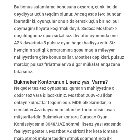
Bu bonus salamlama bonusuna oxşardır, çünki bu da
qeydiyyat üçün təqdim olunur. Ancaq əsas fərq bundan
ibarətdir ki, oyunçular onu əldə etmək üçün birinci pul
qoymağını həyata keçirməli deyil. Sadəcə Mostbet-ə
qoşulduğunuz üçün şirkət sizə Aviator oyununda one
AZN dəyərində 5 pulsuz oyun haqqı hədiyyə edir. Siz
həmçinin sadiqlik proqramına qoşulmaqla müəyyən
nailiyyətlərə görə bonus xallar, Mostbet qəpikləri, pulsuz
mərclər, pulsuz fırlatmalar və digər mükafatlar qazana
bilərsiniz.
Bukmeker Kontorunun Lisenziyası Varmı?
Nə qədər tez-tez oynasanız, qumarın mahiyyətinə o
qədər tez vara biləcəksiniz. Mostbet 2009-cu ildən
onlayn xidmətlər təqdim edir. MDB ölkələrindən, o
cümlədən Azərbaycandan olan bettorlar ofisin əsas
müştəriləridir. Bukmeker kontoru Curacao Oyun
Komissiyasının 8048/JAZ nömrəli lisenziyası əsasında
fəaliyyət göstərir. Mostbet AZ şirkəti hər kəsə idmana
mərc etmək imkanı təqdim etmək seqmentində ilk