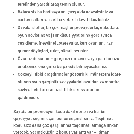
tərəfindən yaradılaraq təmin olunur.
Beləcə siz bu hadisəyə ani çıxış əldə edəcəksiniz və
cari əmsalları və cari bazarları izləyə biləcəksiniz.
Əvvəla, slotlar, bir çox məşhur provayderlər, etiketlərə,
oyun növlərinə və janr xüsusiyyətlərinə görə ayrıca
çeşidləmə. [newline]Lotereyalar, kart oyunları, P2P
qumar döyüşləri, rulet, sürətli oyunlar.
Özünüz düşünün – girişinizi itirsəniz və ya parolunuzu
unutsanız, ona girişi bərpa edə bilməyəcəksiniz.
Çoxsaylı tibbi araşdırmalar göstərir ki, müntəzəm idarə
olunan oyun gərginlik səviyyələrini azaldan və rahatlıq
səviyyələrini artıran təsirli bir stress aradan
qaldırıcıdır.
Saytda bir promosyon kodu daxil etməli və hər bir
qeydiyyat seçimi üçün bonus seçməlisiniz. Təqdimat
kodu sizə daha çox qarşılanma təqdimatı almağa imkan
verəcək. Seçmək üçün 2 bonus variantı var – idman