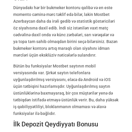
Dünyadakı hər bir bukmeker kontoru qalibə və en este
momento cəminə mərc təklif edə bilər, lakin Mostbet
Azerbaycan daha da irəli gedib və statistik göstəriciləri
öz siyahısına daxil edib. İndi siz istənilən vaxt matç
cədvəlinə daxil onda və künc zərbələri, sarı vərəqələr və
ya topa tam sahib olmaqdan birini seçə bilərsiniz. Bəzən
bukmeker kontoru artıq maraqlı olan siyahını idman
mərcləri üçün eksklüziv nəticələrlə sulandırır.
Bütün bu funksiyalar Mostbet saytının mobil
versiyasında var. Şirkət saytın telefonlara
uyğunlaşdırılmış versiyasını, eləcə də Android və iOS
üçün tətbiqini hazırlamışdır. Uyğunlaşdırılmış saytın
üstünlüklərinə baxmayaraq, bir çox müştərilər yenə də
tətbiqdən istifadə etməyə üstünlük verir. Bu, daha yüksək
iş qabiliyyətliliyi, bloklanmanın olmaması və əlavə
funksiyalar ilə bağlıdır.
İlk Depozit Qeydiyyatı Bonusu