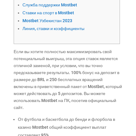
Служба поддержки Mostbet
Ставки на спорт в Mostbet
Mostbet Узбекистан 2023
Линия, ставки и коэффициенты
Если вы хотите полностью максимизировать свой
потенциальный выигрыш, эта опция ставок является
отличной заменой, при условии, что вы точно
предсказываете результаты. 100% бонус на депозит в
размере до BRL и 250 бесплатных вращений
включены в приветственный пакет от Mostbet, который
может действовать до 5 депозитов. Вы можете
использовать Mostbet на ПК, посетив официальный
сайт.
От футбола и баскетбола до бенди и флорбола в
казино Mostbet общий коэффициент выплат
составляет 95%.