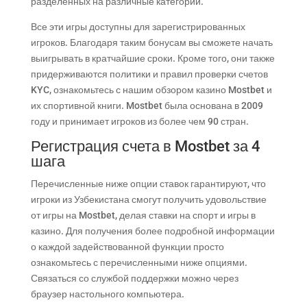
разделенных на различные категории.
Все эти игры доступны для зарегистрированных
игроков. Благодаря таким бонусам вы сможете начать
выигрывать в кратчайшие сроки. Кроме того, они также
придерживаются политики и правил проверки счетов
KYC, ознакомьтесь с нашим обзором казино Mostbet и
их спортивной книги. Mostbet была основана в 2009
году и принимает игроков из более чем 90 стран.
Регистрация счета в Mostbet за 4
шага
Перечисленные ниже опции ставок гарантируют, что
игроки из Узбекистана смогут получить удовольствие
от игры на Mostbet, делая ставки на спорт и игры в
казино. Для получения более подробной информации
о каждой задействованной функции просто
ознакомьтесь с перечисленными ниже опциями.
Связаться со службой поддержки можно через
браузер настольного компьютера.