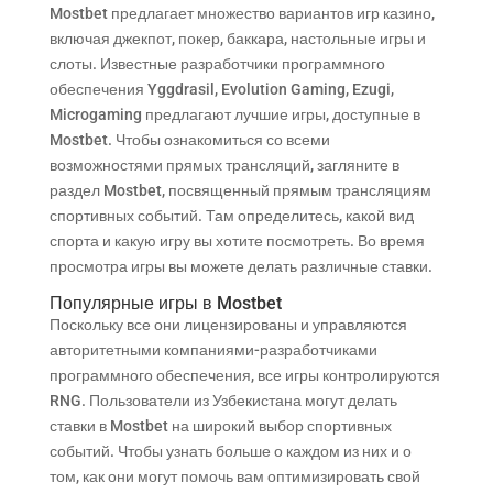
Mostbet предлагает множество вариантов игр казино,
включая джекпот, покер, баккара, настольные игры и
слоты. Известные разработчики программного
обеспечения Yggdrasil, Evolution Gaming, Ezugi,
Microgaming предлагают лучшие игры, доступные в
Mostbet. Чтобы ознакомиться со всеми
возможностями прямых трансляций, загляните в
раздел Mostbet, посвященный прямым трансляциям
спортивных событий. Там определитесь, какой вид
спорта и какую игру вы хотите посмотреть. Во время
просмотра игры вы можете делать различные ставки.
Популярные игры в Mostbet
Поскольку все они лицензированы и управляются
авторитетными компаниями-разработчиками
программного обеспечения, все игры контролируются
RNG. Пользователи из Узбекистана могут делать
ставки в Mostbet на широкий выбор спортивных
событий. Чтобы узнать больше о каждом из них и о
том, как они могут помочь вам оптимизировать свой