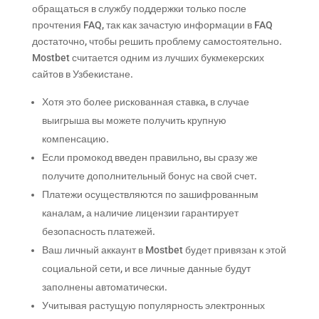
обращаться в службу поддержки только после
прочтения FAQ, так как зачастую информации в FAQ
достаточно, чтобы решить проблему самостоятельно.
Mostbet считается одним из лучших букмекерских
сайтов в Узбекистане.
Хотя это более рискованная ставка, в случае
выигрыша вы можете получить крупную
компенсацию.
Если промокод введен правильно, вы сразу же
получите дополнительный бонус на свой счет.
Платежи осуществляются по зашифрованным
каналам, а наличие лицензии гарантирует
безопасность платежей.
Ваш личный аккаунт в Mostbet будет привязан к этой
социальной сети, и все личные данные будут
заполнены автоматически.
Учитывая растущую популярность электронных