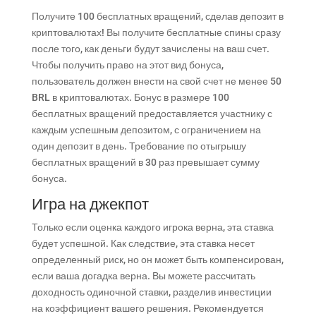
Получите 100 бесплатных вращений, сделав депозит в
криптовалютах! Вы получите бесплатные спины сразу
после того, как деньги будут зачислены на ваш счет.
Чтобы получить право на этот вид бонуса,
пользователь должен внести на свой счет не менее 50
BRL в криптовалютах. Бонус в размере 100
бесплатных вращений предоставляется участнику с
каждым успешным депозитом, с ограничением на
один депозит в день. Требование по отыгрышу
бесплатных вращений в 30 раз превышает сумму
бонуса.
Игра на джекпот
Только если оценка каждого игрока верна, эта ставка
будет успешной. Как следствие, эта ставка несет
определенный риск, но он может быть компенсирован,
если ваша догадка верна. Вы можете рассчитать
доходность одиночной ставки, разделив инвестиции
на коэффициент вашего решения. Рекомендуется