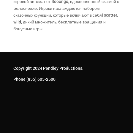
игровой автомат от Booongo, вдохновленный сказкой о
Белоснежке. Игроки наслаждаются набором
сказочных функций, которые включают в себяi scatter,
wild, дикий множитель, бесплатные вращения и
бонусные игры.
Copyright 2024 Pendley Productions.
Phone
(855) 605-2500