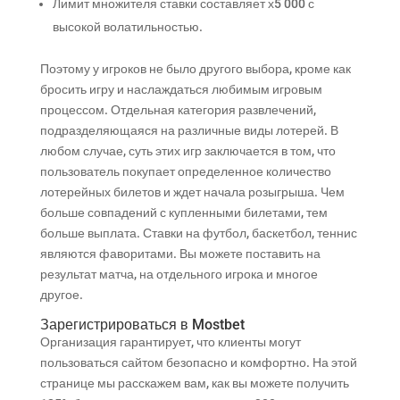
Лимит множителя ставки составляет х5 000 с
высокой волатильностью.
Поэтому у игроков не было другого выбора, кроме как
бросить игру и наслаждаться любимым игровым
процессом. Отдельная категория развлечений,
подразделяющаяся на различные виды лотерей. В
любом случае, суть этих игр заключается в том, что
пользователь покупает определенное количество
лотерейных билетов и ждет начала розыгрыша. Чем
больше совпадений с купленными билетами, тем
больше выплата. Ставки на футбол, баскетбол, теннис
являются фаворитами. Вы можете поставить на
результат матча, на отдельного игрока и многое
другое.
Зарегистрироваться в Mostbet
Организация гарантирует, что клиенты могут
пользоваться сайтом безопасно и комфортно. На этой
странице мы расскажем вам, как вы можете получить