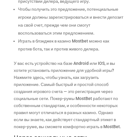
присутствии дилера, ведущего игру.
Чтобы получить это предложение, потенциальные
игроки должны зарегистрироваться и внести депозит
на свой счет, прежде чем они смогут
воспользоваться этим предложением.
Играть в блэкджек в казино Mostbet можно как
против бота, так и против живого дилера.
У вас есть устройство на базе Android или IOS, и вы
хотите установить приложение для удобной игры?
Нажмите здесь, чтобы узнать, как загрузить
приложение. Самый быстрый и простой способ
создания игрового счета — это регистрация через
социальные сети. Покер-румы MostBet работают по
собственным стандартам, и особенности некоторых
правил могут отличаться в разных казино. Однако
если вы знаете, как действует стандартный этикет в
покер-руме, вы сможете комфортно играть в MostBet.