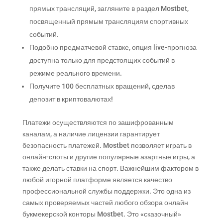
прямых трансляций, загляните в раздел Mostbet,
посвященный прямым трансляциям спортивных
событий.
Подобно предматчевой ставке, опция live-прогноза
доступна только для предстоящих событий в
режиме реального времени.
Получите 100 бесплатных вращений, сделав
депозит в криптовалютах!
Платежи осуществляются по зашифрованным
каналам, а наличие лицензии гарантирует
безопасность платежей. Mostbet позволяет играть в
онлайн-слоты и другие популярные азартные игры, а
также делать ставки на спорт. Важнейшим фактором в
любой игорной платформе является качество
профессиональной службы поддержки. Это одна из
самых проверяемых частей любого обзора онлайн
букмекерской конторы Mostbet. Это «сказочный»