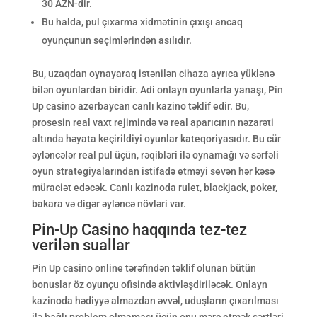
30 AZN-dir.
Bu halda, pul çıxarma xidmətinin çıxışı ancaq
oyunçunun seçimlərindən asılıdır.
Bu, uzaqdan oynayaraq istənilən cihaza ayrıca yüklənə
bilən oyunlardan biridir. Adi onlayn oyunlarla yanaşı, Pin
Up casino azerbaycan canlı kazino təklif edir. Bu,
prosesin real vaxt rejimində və real aparıcının nəzarəti
altında həyata keçirildiyi oyunlar kateqoriyasıdır. Bu cür
əyləncələr real pul üçün, rəqibləri ilə oynamağı və sərfəli
oyun strategiyalarından istifadə etməyi sevən hər kəsə
müraciət edəcək. Canlı kazinoda rulet, blackjack, poker,
bakara və digər əyləncə növləri var.
Pin-Up Casino haqqında tez-tez
verilən suallar
Pin Up casino online tərəfindən təklif olunan bütün
bonuslar öz oyunçu ofisində aktivləşdiriləcək. Onlayn
kazinoda hədiyyə almazdan əvvəl, uduşların çıxarılması