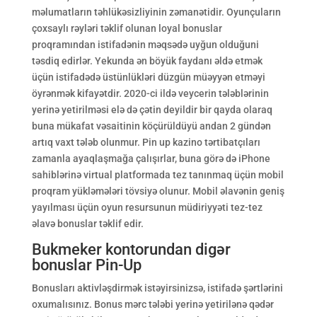
məlumatların təhlükəsizliyinin zəmanətidir. Oyunçuların
çoxsaylı rəyləri təklif olunan loyal bonuslar
proqramından istifadənin məqsədə uyğun olduğuni
təsdiq edirlər. Yekunda ən böyük faydanı əldə etmək
üçün istifadədə üstünlükləri düzgün müəyyən etməyi
öyrənmək kifayətdir. 2020-ci ildə veycerin tələblərinin
yerinə yetirilməsi elə də çətin deyildir bir qayda olaraq
buna mükafat vəsaitinin köçürüldüyü andan 2 gündən
artıq vaxt tələb olunmur. Pin up kazino tərtibatçıları
zamanla ayaqlaşmağa çalışırlar, buna görə də iPhone
sahiblərinə virtual platformada tez tanınmaq üçün mobil
proqram yükləmələri tövsiyə olunur. Mobil əlavənin geniş
yayılması üçün oyun resursunun müdiriyyəti tez-tez
əlavə bonuslar təklif edir.
Bukmeker kontorundan digər
bonuslar Pin-Up
Bonusları aktivləşdirmək istəyirsinizsə, istifadə şərtlərini
oxumalısınız. Bonus mərc tələbi yerinə yetirilənə qədər