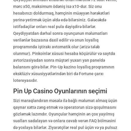
mərc x50, maksimum ödəniş isə x10-dur. Siz onu
hesabınızı doldurmaq, həmçinin müəyyən hərəkətləri
yerinə yetirmək üçün əldə edə bilərsiniz. Gələcəkdə
istifadəçilər onları real pula dəyişdirə bilərlər.
Qeydiyyatdan dərhal sonra oyunçunun məlumatları
verilənlər bazasına daxil edilir və onun loyallıq
proqramında iştirakı avtomatik olur (ərizə tələb
olunmur). Pinkoinlər xüsusi hesaba köçürülür və saytda
avtorizasiyadan sonra müştəri yuxarı yan paneldə
balansını görə bilər. Pin-Up kazino loyallıq proqramının
eksklüziv xüsusiyyətlərindən biri də Fortune çarxı
lotereyasıdır.
Pin Up Casino Oyunlarının seçimi
Sizi maraqlandıran məsələ ilə bağlı məlumat almaq üçün
qaynar xəttə zəng etmək və operatorun sizə qoşulmasını
gözləmək lazımdır. Oyunçular həmçinin ən çox yayılmış
sualları sadalayan və onlara cavab verən FAQ bölməsini
də yoxlaya bilərlər. Ziyarətçilər real pul üçün və ya pulsuz