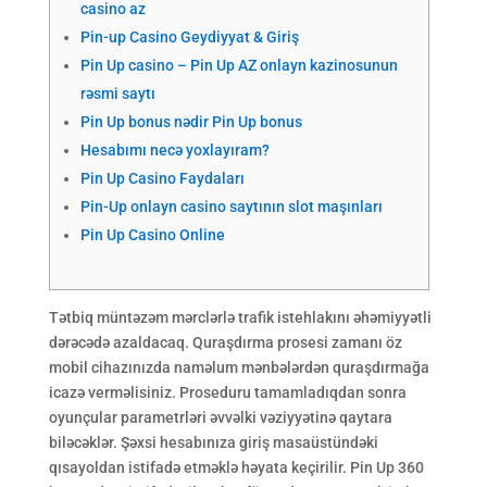
casino az
Pin-up Casino Geydiyyat & Giriş
Pin Up casino – Pin Up AZ onlayn kazinosunun
rəsmi saytı
Pin Up bonus nədir Pin Up bonus
Hesabımı necə yoxlayıram?
Pin Up Casino Faydaları
Pin-Up onlayn casino saytının slot maşınları
Pin Up Casino Online
Tətbiq müntəzəm mərclərlə trafik istehlakını əhəmiyyətli
dərəcədə azaldacaq. Quraşdırma prosesi zamanı öz
mobil cihazınızda naməlum mənbələrdən quraşdırmağa
icazə verməlisiniz. Proseduru tamamladıqdan sonra
oyunçular parametrləri əvvəlki vəziyyətinə qaytara
biləcəklər. Şəxsi hesabınıza giriş masaüstündəki
qısayoldan istifadə etməklə həyata keçirilir. Pin Up 360