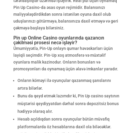
tərəfdaşlıqlar üzərində işləyirik. Real pul üçün oynamaq
Pin Up Casino-da əsas oyun rejimidir. Balansınızı
maliyyələşdirdikdən sonra istənilən oyuna daxil olub
uduşlarınızı götürməyə, balansınıza daxil etməyə və geri
çəkməyə başlaya bilərsiniz.
Pin up Online Casino oyunlarında qazancın
çəkilməsi prosesi necə işləyir?
Ümumiyyətlə, Pin-Up onlayn qumar həvəskarları üçün
layiqli seçimdir. Pin-Up xoş atmosferə və müxtəlif
oyunlara malik kazinodur. Onların bonusları və
promosyonları da oynamaq üçün əlavə imkanlar yaradır.
Onların köməyi ilə oyunçular qazanmaq şanslarını
artıra bilərlər.
Bunu da qeyd etmək lazımdır ki, Pin Up casino saytının
müştərisi qeydiyyatdan dərhal sonra depozitsiz bonus
hədiyyə olaraq alır.
Hesab açıldıqdan sonra oyunçular bütün müvafiq
platformalarda öz hesablarına daxil ola biləcəklər.