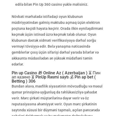
edilə bilən Pin Up 360 casino yukle məlisiniz.
Növbəti mərhələdə istifadəçi oyun klubunun
müdiriyyətindən gəlmiş məktubu açmaq üçün elektron
poçtuna keçidi həyata keçirir. Orada ilkin eyniləşdirməni
keçmək üçün istinad üzrə keçmək tələb olunur. Oyun
klubunun dəstək xidməti verifikasiyaya dərhal sorğu
verməyi tövsiyyə edir. Belə yanaşma nəticəsində
gemblerlər çıxış üçün sifarişi dərhal yarada bilərlər və
akkaunta müdaxilədən ən yüksək müdafiəni təmin
edərlər.
Pin up Casino 🎁 Online Az ( Azerbaijan ) ⏳ Пин
ап казино ⏳ PinUp Rəsmi saytı 💰 Pin ap bet (
Betting ) 306
Bundan əlavə, məxfilik siyasətinin mövcudluğu və məsul
qumar prinsipinə uyğunluq da təhlükəsizliyə şəhadət
verir. Mərc şirkəti müştərilərinə dəyər verir və öz
reputasiyasına əhəmiyyət verir. Oyun mərc şirkətinin
saytında xüsusi bir düyməni tapmalı, açılan pəncərədə