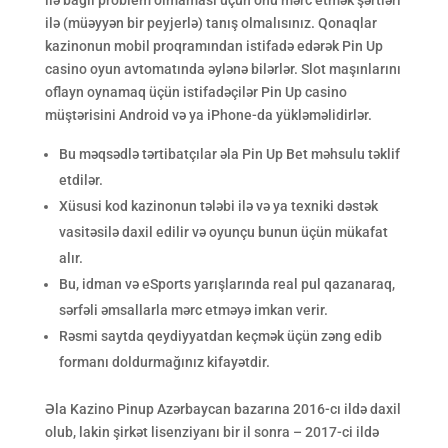
ilə bağlı problem olmaması üçün onu mərc etmək şərtləri
ilə (müəyyən bir peyjerlə) tanış olmalısınız. Qonaqlar
kazinonun mobil proqramından istifadə edərək Pin Up
casino oyun avtomatında əylənə bilərlər. Slot maşınlarını
oflayn oynamaq üçün istifadəçilər Pin Up casino
müştərisini Android və ya iPhone-da yükləməlidirlər.
Bu məqsədlə tərtibatçılar əla Pin Up Bet məhsulu təklif
etdilər.
Xüsusi kod kazinonun tələbi ilə və ya texniki dəstək
vasitəsilə daxil edilir və oyunçu bunun üçün mükafat
alır.
Bu, idman və eSports yarışlarında real pul qazanaraq,
sərfəli əmsallarla mərc etməyə imkan verir.
Rəsmi saytda qeydiyyatdan keçmək üçün zəng edib
formanı doldurmağınız kifayətdir.
Əla Kazino Pinup Azərbaycan bazarına 2016-cı ildə daxil
olub, lakin şirkət lisenziyanı bir il sonra – 2017-ci ildə