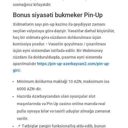
sıxmağınız kifayətdir.
Bonus siyasəti bukmeker Pin-Up
Xidmətlərin sayı pin-up kazino ilə qeydiyyat zamanı
seçilən valyutaya görə dəyişir. Vəsaitlər dərhal köçürülür,
heç bir xidmətə görə cüzdanın doldurulması üçün
komissiya yoxdur. • Vəsaitin qoyulması / çıxarılması
üçün eyni sistemdən istifadə edilir. Bir Webmoney
cüzdanı ilə doldurulduqda, çıxarma eyni sistemdə
aparılmalıdır
https://pin-up-azerbaycan2.com/pin-up-
giri/
.
Minimum doldurma məbləği 10 AZN, maksimum isə
6000 AZN-dir.
Hazırda Azərbaycandan olan oyunçular slot
maşınlarında və Pin Up casino online mərcdə real
pulla oynaya bilər və təsirli uduşlar almağa zəmanət
verilir.
📌 Tətbiqlər zəngin funksionallıq əldə edib, bunun