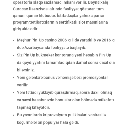
operatorla əlaqə saxlamaq imkanı verilir. Beynəlxalq
Curacao lisenziyası altında fəaliyyət göstərən tam
qanuni qumar klubudur. İstifadəçilər yalnız aparıcı
proqram tərtibatçılarının sertifikatlı slot maşınlarına
giriş əldə edir.
Məşhur Pin-Up casino 2006-cı ildə yaradılıb və 2016-cı
ildə Azərbaycanda fəaliyyətə başlayıb.
Siz Pin Up bukmeker kontoruna yeni hesabın Pin-Up-
da qeydiyyatını tamamladıqdan dərhal sonra daxil ola
bilərsiniz.
Yeni gələnlərə bonus və həmişə bəzi promosyonlar
verilir.
Yəni tətbiqi yükləyib quraşdırmaq, sonra daxil olmaq
və şəxsi hesabınızda bonuslar olan bölmədə mükafatı
tapmaq kifayətdir.
Bu yaxınlarda kriptovalyuta pul kisələri vasitəsilə
köçürmələr ən populyar hala gəldi.