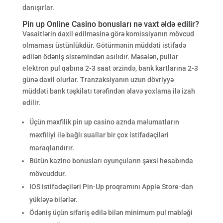
danışırlar.
Pin up Online Casino bonusları nə vaxt əldə edilir?
Vəsaitlərin daxil edilməsinə görə komissiyanın mövcud
olmaması üstünlükdür. Götürmənin müddəti istifadə
edilən ödəniş sistemindən asılıdır. Məsələn, pullar
elektron pul qabına 2-3 saat ərzində, bank kartlarına 2-3
günə daxil olurlar. Tranzaksiyanın uzun dövriyyə
müddəti bank təşkilatı tərəfindən əlavə yoxlama ilə izah
edilir.
Üçün məxfilik pin up casino aznda məlumatların
məxfiliyi ilə bağlı suallar bir çox istifadəçiləri
maraqlandırır.
Bütün kazino bonusları oyunçuların şəxsi hesabında
mövcuddur.
IOS istifadəçiləri Pin-Up proqramını Apple Store-dan
yükləyə bilərlər.
Ödəniş üçün sifariş edilə bilən minimum pul məbləği