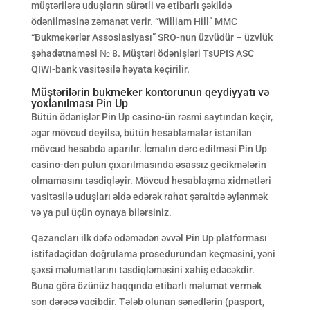
müştərilərə uduşların sürətli və etibarlı şəkildə
ödənilməsinə zəmanət verir. “William Hill” MMC
“Bukmekerlər Assosiasiyası” SRO-nun üzvüdür – üzvlük
şəhadətnaməsi № 8. Müştəri ödənişləri TsUPIS ASC
QIWI-bank vasitəsilə həyata keçirilir.
Müştərilərin bukmeker kontorunun qeydiyyatı və
yoxlanılması Pin Up
Bütün ödənişlər Pin Up casino-ün rəsmi saytından keçir,
əgər mövcud deyilsə, bütün hesablamalar istənilən
mövcud hesabda aparılır. İcmalın dərc edilməsi Pin Up
casino-dən pulun çıxarılmasında əsassız gecikmələrin
olmamasını təsdiqləyir. Mövcud hesablaşma xidmətləri
vasitəsilə uduşları əldə edərək rahat şəraitdə əylənmək
və ya pul üçün oynaya bilərsiniz.
Qazancları ilk dəfə ödəmədən əvvəl Pin Up platforması
istifadəçidən doğrulama prosedurundan keçməsini, yəni
şəxsi məlumatlarını təsdiqləməsini xahiş edəcəkdir.
Buna görə özünüz haqqında etibarlı məlumat vermək
son dərəcə vacibdir. Tələb olunan sənədlərin (pasport,