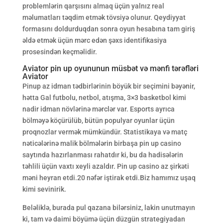
problemlərin qarşısını almaq üçün yalnız real
məlumatları təqdim etmək tövsiyə olunur. Qeydiyyat
formasını doldurduqdan sonra oyun hesabına tam giriş
əldə etmək üçün mərc edən şəxs identifikasiya
prosesindən keçməlidir.
Aviator pin up oyununun müsbət və mənfi tərəfləri
Aviator
Pinup az idman tədbirlərinin böyük bir seçimini bəyənir,
hətta Gal futbolu, netbol, ​​atışma, 3×3 basketbol kimi
nadir idman növlərinə mərclər var. Esports ayrıca
bölməyə köçürülüb, bütün populyar oyunlar üçün
proqnozlar vermək mümkündür. Statistikaya və matç
nəticələrinə malik bölmələrin birbaşa pin up casino
saytında hazırlanması rahatdır ki, bu da hadisələrin
təhlili üçün vaxtı xeyli azaldır. Pin up casino az şirkəti
məni heyran etdi.20 nəfər iştirak etdi.Biz hamımız uşaq
kimi sevinirik.
Beləliklə, burada pul qazana bilərsiniz, lakin unutmayın
ki, tam və daimi böyümə üçün düzgün strategiyadan