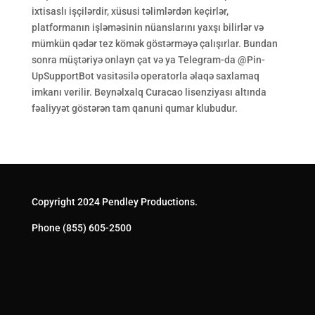
ixtisaslı işçilərdir, xüsusi təlimlərdən keçirlər,
platformanın işləməsinin nüanslarını yaxşı bilirlər və
mümkün qədər tez kömək göstərməyə çalışırlar. Bundan
sonra müştəriyə onlayn çat və ya Telegram-da @Pin-
UpSupportBot vasitəsilə operatorla əlaqə saxlamaq
imkanı verilir. Beynəlxalq Curacao lisenziyası altında
fəaliyyət göstərən tam qanuni qumar klubudur.
Copyright 2024 Pendley Productions.
Phone
(855) 605-2500