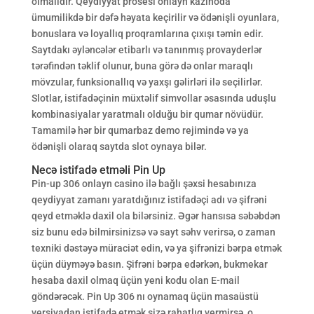
olmalıdır. Qeydiyyat prosesi onlayn kazinoda
ümumilikdə bir dəfə həyata keçirilir və ödənişli oyunlara,
bonuslara və loyallıq proqramlarına çıxışı təmin edir.
Saytdakı əyləncələr etibarlı və tanınmış provayderlər
tərəfindən təklif olunur, buna görə də onlar maraqlı
mövzular, funksionallıq və yaxşı gəlirləri ilə seçilirlər.
Slotlar, istifadəçinin müxtəlif simvollar əsasında uduşlu
kombinasiyalar yaratmalı olduğu bir qumar növüdür.
Tamamilə hər bir qumarbaz demo rejimində və ya
ödənişli olaraq saytda slot oynaya bilər.
Necə istifadə etməli Pin Up
Pin-up 306 onlayn casino ilə bağlı şəxsi hesabınıza
qeydiyyat zamanı yaratdığınız istifadəçi adı və şifrəni
qeyd etməklə daxil ola bilərsiniz. Əgər hansısa səbəbdən
siz bunu edə bilmirsinizsə və sayt səhv verirsə, o zaman
texniki dəstəyə müraciət edin, və ya şifrənizi bərpa etmək
üçün düyməyə basın. Şifrəni bərpa edərkən, bukmekar
hesaba daxil olmaq üçün yeni kodu olan E-mail
göndərəcək. Pin Up 306 nı oynamaq üçün masaüstü
versiyadan istifadə etmək sizə rahatlıq vermirsə, o