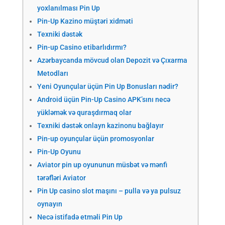
yoxlanılması Pin Up
Pin-Up Kazino müştəri xidməti
Texniki dəstək
Pin-up Casino etibarlıdırmı?
Azərbaycanda mövcud olan Depozit və Çıxarma
Metodları
Yeni Oyunçular üçün Pin Up Bonusları nədir?
Android üçün Pin-Up Casino APK’sını necə
yükləmək və quraşdırmaq olar
Texniki dəstək onlayn kazinonu bağlayır
Pin-up oyunçular üçün promosyonlar
Pin-Up Oyunu
Aviator pin up oyununun müsbət və mənfi
tərəfləri Aviator
Pin Up casino slot maşını – pulla və ya pulsuz
oynayın
Necə istifadə etməli Pin Up