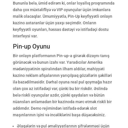
Bununla belə, ümid edirəm ki, onlar loyallıq proqramında
daha çox müxtəlifliyə və VIP oyunçular üçün imkanlara
malik olacaqlar. Ümumiyyətlə, Pin-Up keyfiyyətli onlayn
kazino axtaranlar üçün yaxşı seçimdir. Onların
keyfiyyətli oyunları, həssas dəstəyi və istifadəçi dostu
interfeysi var.
Pin-up Oyunu
Bir onlayn platformanın Pin-up-a girərək dizaynı tanış
görünəcək və bunun izahı var. Yaradıcılar Amerika
mədəniyyətinin spiralından ilham aldılar, mahiyyəti
kazino reklam afişalarının yarıçılpaq gözəllərin şəkilləri
ilə bəzədilməsidir. Dərhal oyuna real pul qoymağa hazır
olan çox az istifadəçi var, çünki bu bir riskdir. Əslində
belə riskli oyunçular azdır, çünki qaydaları və bütün
nüansları anlamadan bir kazinoda mərc etmək riskli bir
addımdır. Demo rejimindən istifadə edərək slot
maşınlarının işini və incəliklərini başa düşəcəksiniz.
Əlaqələrin və pul əməliyyatlarının şifrələnməsi üçün