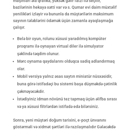
maşınları əla qrafika, yüksək gəlir faizi ilə seçilir,
bəzilərinin hekayə xətti var və s. Qumar evi daim müxtəlif
yenilikləri izləyir və bununla da müştərilərin maksimum
sayının tələblərini ödəmək üçün zamanla ayaqlaşmağa
çalışır.
Belə bir oyun, rolunu xüsusi yaradılmış kompüter
proqramı ilə oynayan virtual diler ilə simulyator
şəklində təqdim olunur.
Mərc oynama qaydalarını olduqca sadiq adlandırmaq
olar.
Mobil versiya yalnız əsas saytın miniatür nüsxəsidir,
buna görə istifadəçi bu sistemi başa düşməkdə çətinlik
çəkməyəcəkdir.
İstədiyiniz idman növünü tez tapmaq üçün əlifba sırası
və ya xüsusi filtrlərdən istifadə edə bilərsiniz.
Sonra, yeni müştəri doğum tarixini, e-poçt ünvanını
göstərməli və xidmət şərtləri ilə razılaşmalıdır Gələcəkdə