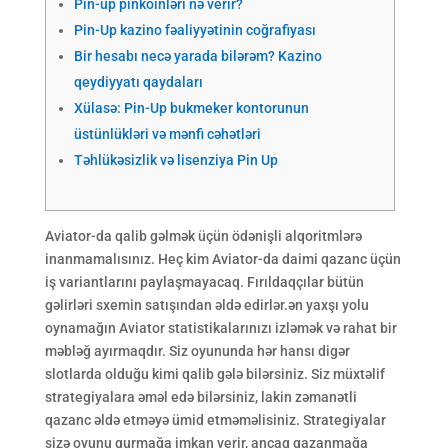
Pin-up pinkoinləri nə verir?
Pin-Up kazino fəaliyyətinin coğrafiyası
Bir hesabı necə yarada bilərəm? Kazino
qeydiyyatı qaydaları
Xülasə: Pin-Up bukmeker kontorunun
üstünlükləri və mənfi cəhətləri
Təhlükəsizlik və lisenziya Pin Up
Aviator-da qalib gəlmək üçün ödənişli alqoritmlərə
inanmamalısınız. Heç kim Aviator-da daimi qazanc üçün
iş variantlarını paylaşmayacaq. Fırıldaqçılar bütün
gəlirləri sxemin satışından əldə edirlər.ən yaxşı yolu
oynamağın Aviator statistikalarınızı izləmək və rahat bir
məbləğ ayırmaqdır. Siz oyununda hər hansı digər
slotlarda olduğu kimi qalib gələ bilərsiniz. Siz müxtəlif
strategiyalara əməl edə bilərsiniz, lakin zəmanətli
qazanc əldə etməyə ümid etməməlisiniz. Strategiyalar
sizə oyunu qurmağa imkan verir, ancaq qazanmağa