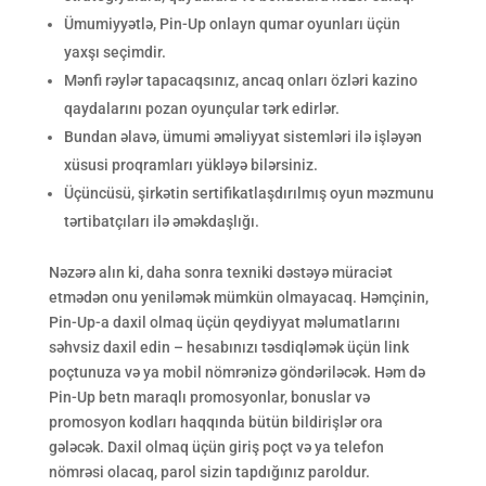
Ümumiyyətlə, Pin-Up onlayn qumar oyunları üçün
yaxşı seçimdir.
Mənfi rəylər tapacaqsınız, ancaq onları özləri kazino
qaydalarını pozan oyunçular tərk edirlər.
Bundan əlavə, ümumi əməliyyat sistemləri ilə işləyən
xüsusi proqramları yükləyə bilərsiniz.
Üçüncüsü, şirkətin sertifikatlaşdırılmış oyun məzmunu
tərtibatçıları ilə əməkdaşlığı.
Nəzərə alın ki, daha sonra texniki dəstəyə müraciət
etmədən onu yeniləmək mümkün olmayacaq. Həmçinin,
Pin-Up-a daxil olmaq üçün qeydiyyat məlumatlarını
səhvsiz daxil edin – hesabınızı təsdiqləmək üçün link
poçtunuza və ya mobil nömrənizə göndəriləcək. Həm də
Pin-Up betn maraqlı promosyonlar, bonuslar və
promosyon kodları haqqında bütün bildirişlər ora
gələcək. Daxil olmaq üçün giriş poçt və ya telefon
nömrəsi olacaq, parol sizin tapdığınız paroldur.