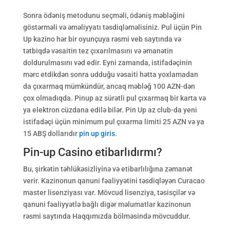
Sonra ödəniş metodunu seçməli, ödəniş məbləğini
göstərməli və əməliyyatı təsdiqləməlisiniz. Pul üçün Pin
Up kazino hər bir oyunçuya rəsmi veb saytında və
tətbiqdə vəsaitin tez çıxarılmasını və əmanətin
doldurulmasını vəd edir. Eyni zamanda, istifadəçinin
mərc etdikdən sonra udduğu vəsaiti hətta yoxlamadan
da çıxarmaq mümkündür, ancaq məbləğ 100 AZN-dən
çox olmadıqda. Pinup az sürətli pul çıxarmaq bir karta və
ya elektron cüzdana edilə bilər. Pin Up az club-da yeni
istifadəçi üçün minimum pul çıxarma limiti 25 AZN və ya
15 ABŞ dollarıdır
pin up giris
.
Pin-up Casino etibarlıdırmı?
Bu, şirkətin təhlükəsizliyinə və etibarlılığına zəmanət
verir. Kazinonun qanuni fəaliyyətini təsdiqləyən Curacao
master lisenziyası var. Mövcud lisenziya, təsisçilər və
qanuni fəaliyyətlə bağlı digər məlumatlar kazinonun
rəsmi saytında Haqqımızda bölməsində mövcuddur.