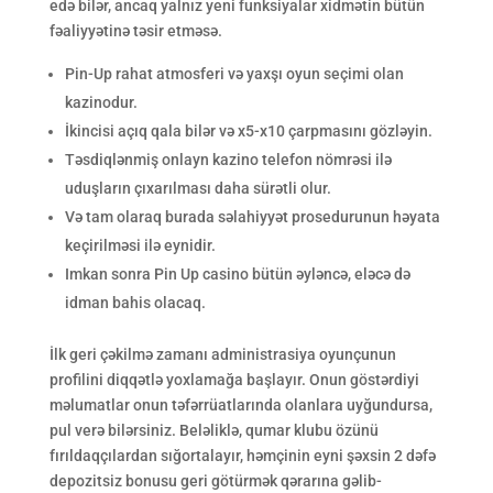
edə bilər, ancaq yalnız yeni funksiyalar xidmətin bütün
fəaliyyətinə təsir etməsə.
Pin-Up rahat atmosferi və yaxşı oyun seçimi olan
kazinodur.
İkincisi açıq qala bilər və x5-x10 çarpmasını gözləyin.
Təsdiqlənmiş onlayn kazino telefon nömrəsi ilə
uduşların çıxarılması daha sürətli olur.
Və tam olaraq burada səlahiyyət prosedurunun həyata
keçirilməsi ilə eynidir.
Imkan sonra Pin Up casino bütün əyləncə, eləcə də
idman bahis olacaq.
İlk geri çəkilmə zamanı administrasiya oyunçunun
profilini diqqətlə yoxlamağa başlayır. Onun göstərdiyi
məlumatlar onun təfərrüatlarında olanlara uyğundursa,
pul verə bilərsiniz. Beləliklə, qumar klubu özünü
fırıldaqçılardan sığortalayır, həmçinin eyni şəxsin 2 dəfə
depozitsiz bonusu geri götürmək qərarına gəlib-