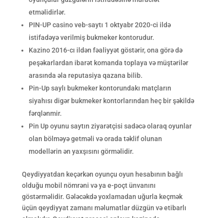
etməlidirlər.
PIN-UP casino veb-saytı 1 oktyabr 2020-ci ildə
istifadəyə verilmiş bukmeker kontorudur.
Kazino 2016-cı ildən fəaliyyət göstərir, ona görə də
peşəkarlardan ibarət komanda toplaya və müştərilər
arasında əla reputasiya qazana bilib.
Pin-Up saylı bukmeker kontorundakı matçların
siyahısı digər bukmeker kontorlarından heç bir şəkildə
fərqlənmir.
Pin Up oyunu saytın ziyarətçisi sadəcə olaraq oyunlar
olan bölməyə getməli və orada təklif olunan
modellərin ən yaxşısını görməlidir.
Qeydiyyatdan keçərkən oyunçu oyun hesabının bağlı
olduğu mobil nömrəni və ya e-poçt ünvanını
göstərməlidir. Gələcəkdə yoxlamadan uğurla keçmək
üçün qeydiyyat zamanı məlumatlar düzgün və etibarlı