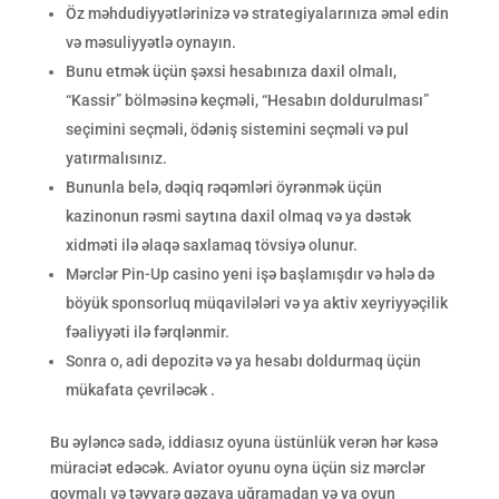
Öz məhdudiyyətlərinizə və strategiyalarınıza əməl edin
və məsuliyyətlə oynayın.
Bunu etmək üçün şəxsi hesabınıza daxil olmalı,
“Kassir” bölməsinə keçməli, “Hesabın doldurulması”
seçimini seçməli, ödəniş sistemini seçməli və pul
yatırmalısınız.
Bununla belə, dəqiq rəqəmləri öyrənmək üçün
kazinonun rəsmi saytına daxil olmaq və ya dəstək
xidməti ilə əlaqə saxlamaq tövsiyə olunur.
Mərclər Pin-Up casino yeni işə başlamışdır və hələ də
böyük sponsorluq müqavilələri və ya aktiv xeyriyyəçilik
fəaliyyəti ilə fərqlənmir.
Sonra o, adi depozitə və ya hesabı doldurmaq üçün
mükafata çevriləcək .
Bu əyləncə sadə, iddiasız oyuna üstünlük verən hər kəsə
müraciət edəcək. Aviator oyunu oyna üçün siz mərclər
qoymalı və təyyarə qəzaya uğramadan və ya oyun