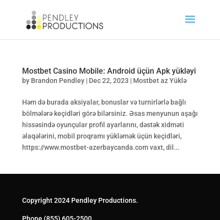
Mostbet Casino Mobile: Android üçün Apk yükləyi
by
Brandon Pendley
|
Dec 22, 2023
|
Mostbet az Yüklə
Həm də burada aksiyalar, bonuslar və turnirlərlə bağlı
bölmələrə keçidləri görə bilərsiniz. Əsas menyunun aşağı
hissəsində oyunçular profil ayarlarını, dəstək xidməti
əlaqələrini, mobil proqramı yükləmək üçün keçidləri,
https://www.mostbet-azerbaycanda.com vaxt, dil...
Copyright 2024 Pendley Productions.
Phone
(855) 605-2500